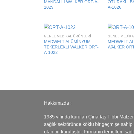
MANDALLI WALKER ORT-A-
OTURAKLI B
1029
A-1026
GENEL MEDIKAL ÜRÜNLERI
GENEL MEDIKA
Add to
MEDWELT ALÜMİNYUM
MEDWELT A
wishlist
TEKERLEKLİ WALKER ORT-
WALKER ORT
A-1022
Hakkımızda :
1985 yılında kurulan Çınartaş Tıbbi Malze
sağlık sektöründe köklü bir geçmişe sahip
olan bir kuruluştur. Firmanın temelleri, sağl