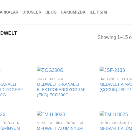
ARKALAR
ÜRÜNLER
BLOG
HAKKIMIZDA
İLETIŞIM
DWELT
Showing 1–15 of
I
EKG CIHAZLARI
Add to
Add to
KANALLI
MEDWELT 6-KANALLI
MEDWELT A MAG
wishlist
wishlist
RDİYOGRAF
ELEKTROKARDİYOGRAF
(ÇOCUK) JSF-2
00G
(EKG) ECG600G
L ÜRÜNLERI
GENEL MEDIKAL ÜRÜNLERI
GENEL MEDIKAL Ü
Add to
Add to
LÜMİNYUM
MEDWELT ALÜMİNYUM
MEDWELT ALÜM
wishlist
wishlist