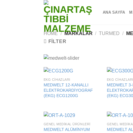
Skip
to
ANA SAYFA
M
content
HOME
/
MARKALAR
/
TURMED
/
ME
FILTER
EKG CIHAZLARI
EKG CIHAZLAR
Add to
MEDWELT 12-KANALLI
MEDWELT 3-
wishlist
ELEKTROKARDİYOGRAF
ELEKTROKA
(EKG) ECG1200G
(EKG) ECG3
GENEL MEDIKAL ÜRÜNLERI
GENEL MEDIKA
Add to
MEDWELT ALÜMİNYUM
MEDWELT A
wishlist