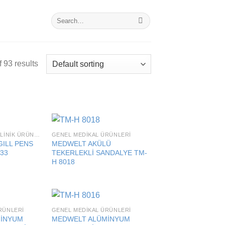
Search
for:
 93 results
HASTANE VE POLIKLINIK ÜRÜNLERI
GENEL MEDIKAL ÜRÜNLERI
Add to
Add to
ILL PENS
MEDWELT AKÜLÜ
wishlist
wishlist
133
TEKERLEKLİ SANDALYE TM-
H 8018
RÜNLERI
GENEL MEDIKAL ÜRÜNLERI
Add to
Add to
İNYUM
MEDWELT ALÜMİNYUM
wishlist
wishlist