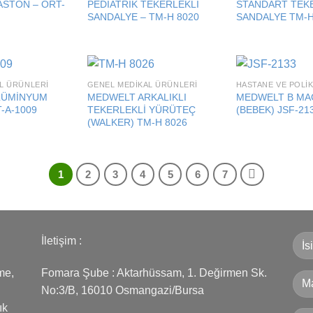
ASTON – ORT-
PEDİATRİK TEKERLEKLİ
STANDART TEK
SANDALYE – TM-H 8020
SANDALYE TM-H
L ÜRÜNLERI
GENEL MEDIKAL ÜRÜNLERI
Add to
Add to
LÜMİNYUM
MEDWELT ARKALIKLI
MEDWELT B MAG
wishlist
wishlist
-A-1009
TEKERLEKLİ YÜRÜTEÇ
(BEBEK) JSF-21
(WALKER) TM-H 8026
1
2
3
4
5
6
7
İletişim :
me,
Fomara Şube : Aktarhüssam, 1. Değirmen Sk.
No:3/B, 16010 Osmangazi/Bursa
ık