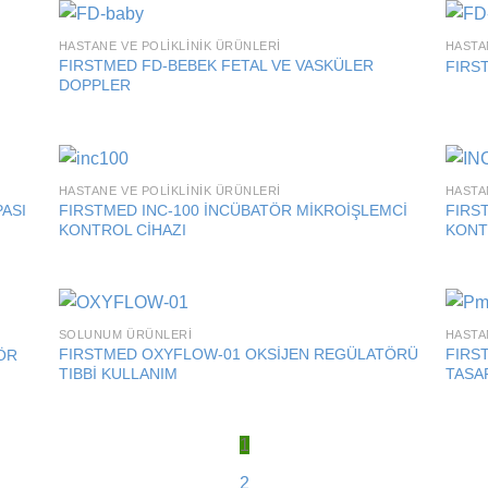
HASTANE VE POLIKLINIK ÜRÜNLERI
HASTA
 to
Add to
FIRSTMED FD-BEBEK FETAL VE VASKÜLER
FIRS
list
wishlist
DOPPLER
HASTANE VE POLIKLINIK ÜRÜNLERI
HASTA
 to
Add to
ASI
FIRSTMED INC-100 İNCÜBATÖR MİKROİŞLEMCİ
FIRST
list
wishlist
KONTROL CİHAZI
KONT
SOLUNUM ÜRÜNLERI
HASTA
 to
Add to
FIRSTMED OXYFLOW-01 OKSİJEN REGÜLATÖRÜ
FIRS
ÖR
list
wishlist
TIBBİ KULLANIM
TASA
1
2