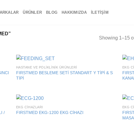
ARKALAR
ÜRÜNLER
BLOG
HAKKIMIZDA
İLETIŞIM
MED”
Showing 1–15 of
HASTANE VE POLIKLINIK ÜRÜNLERI
EKG C
 to
Add to
INCI
FIRSTMED BESLEME SETİ STANDART Y TİPİ & S
FIRS
list
wishlist
TİPİ
KANA
EKG CIHAZLARI
EKG C
 to
Add to
I /
FIRST
FIRSTMED EKG-1200 EKG CİHAZI
list
wishlist
MASA