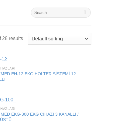
Search
for:
 28 results
IHAZLARI
Add to
TMED EH-12 EKG HOLTER SİSTEMİ 12
wishlist
LLI
IHAZLARI
Add to
MED EKG-300 EKG CİHAZI 3 KANALLI /
wishlist
ÜSTÜ