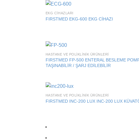
EKG CIHAZLARI
Add
FIRSTMED EKG-600 EKG CİHAZI
wish
HASTANE VE POLIKLINIK ÜRÜNLERI
Add
FIRSTMED FP-500 ENTERAL BESLEME POMP
wish
TAŞINABİLİR / ŞARJ EDİLEBİLİR
HASTANE VE POLIKLINIK ÜRÜNLERI
Add
FIRSTMED INC-200 LUX INC-200 LUX KÜVAT
wish