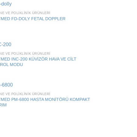
NE VE POLIKLINIK ÜRÜNLERI
Add to
TMED FD-DOLY FETAL DOPPLER
wishlist
NE VE POLIKLINIK ÜRÜNLERI
Add to
MED INC-200 KÜVİZÖR HAVA VE CİLT
wishlist
ROL MODU
NE VE POLIKLINIK ÜRÜNLERI
Add to
TMED PM-6800 HASTA MONİTÖRÜ KOMPAKT
wishlist
RIM