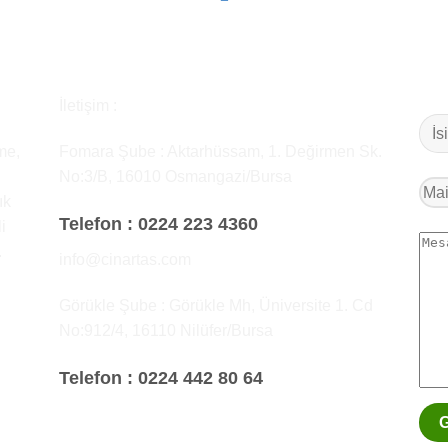
İletişim :
me,
Fomara Şube : Aktarhüssam, 1. Değirmen Sk.
No:3/B, 16010 Osmangazi/Bursa
ık
Telefon :
0224 223 4360
i
.
info@cinartas.com
Görükle Şube : Görükle Mh, Üniversite 1. Cd
No:912/4, 16110 Nilüfer/Bursa
Telefon :
0224 442 80 64