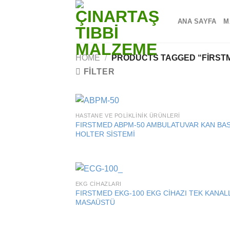
Skip
to
ANA SAYFA
M
content
HOME
/
PRODUCTS TAGGED “FIRST
FILTER
HASTANE VE POLIKLINIK ÜRÜNLERI
Add
FIRSTMED ABPM-50 AMBULATUVAR KAN BAS
wish
HOLTER SİSTEMİ
EKG CIHAZLARI
Add
FIRSTMED EKG-100 EKG CİHAZI TEK KANALL
wish
MASAÜSTÜ