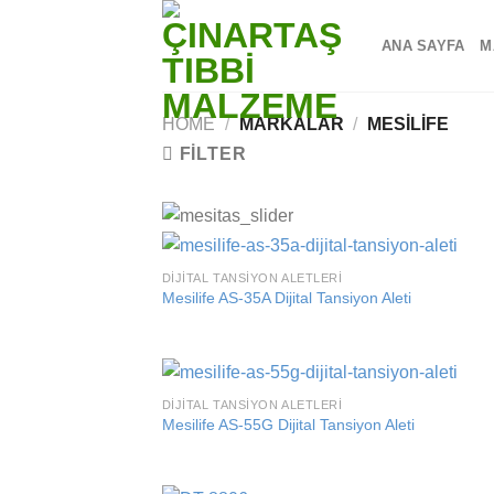
Skip
to
ANA SAYFA
M
content
HOME
/
MARKALAR
/
MESILIFE
FILTER
DIJITAL TANSIYON ALETLERI
Add
Mesilife AS-35A Dijital Tansiyon Aleti
wish
DIJITAL TANSIYON ALETLERI
Add
Mesilife AS-55G Dijital Tansiyon Aleti
wish