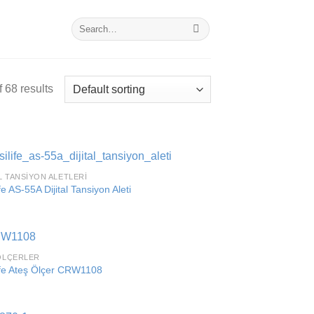
Search
for:
 68 results
AL TANSIYON ALETLERI
Add to
fe AS-55A Dijital Tansiyon Aleti
wishlist
ÖLÇERLER
Add to
ife Ateş Ölçer CRW1108
wishlist