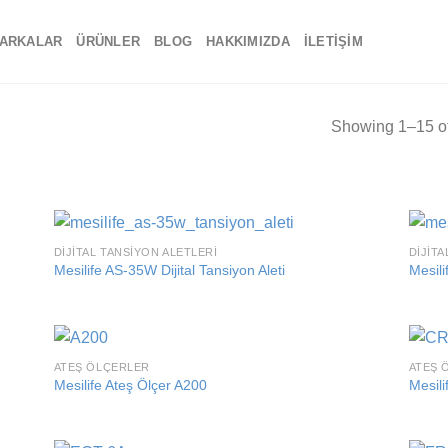
ARKALAR
ÜRÜNLER
BLOG
HAKKIMIZDA
İLETIŞIM
Showing 1–15 of
DIJITAL TANSIYON ALETLERI
DIJIT
 to
Add to
Mesilife AS-35W Dijital Tansiyon Aleti
Mesili
list
wishlist
ATEŞ ÖLÇERLER
ATEŞ 
 to
Add to
Mesilife Ateş Ölçer A200
Mesil
list
wishlist