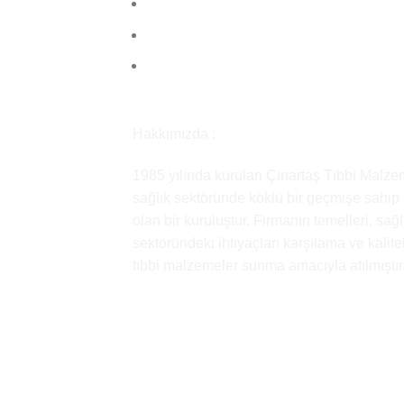
Hakkımızda :
1985 yılında kurulan Çınartaş Tıbbi Malze
sağlık sektöründe köklü bir geçmişe sahip
olan bir kuruluştur. Firmanın temelleri, sağl
sektöründeki ihtiyaçları karşılama ve kalitel
tıbbi malzemeler sunma amacıyla atılmıştır