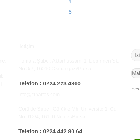
4
5
İletişim :
me,
Fomara Şube : Aktarhüssam, 1. Değirmen Sk.
No:3/B, 16010 Osmangazi/Bursa
ık
Telefon :
0224 223 4360
i
.
info@cinartas.com
Görükle Şube : Görükle Mh, Üniversite 1. Cd
No:912/4, 16110 Nilüfer/Bursa
Telefon :
0224 442 80 64