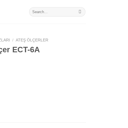
Search
for:
ZLARI
/
ATEŞ ÖLÇERLER
lçer ECT-6A