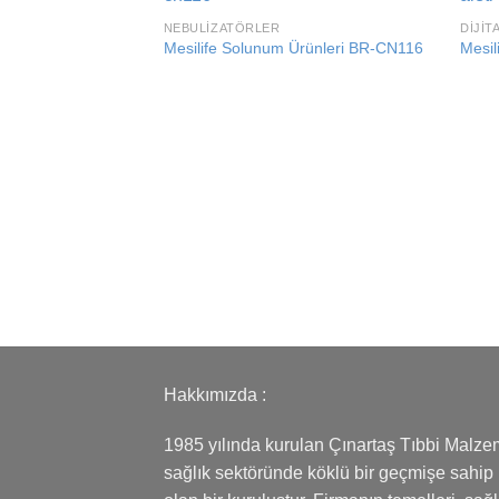
Add to
NEBULIZATÖRLER
DIJIT
wishlist
Mesilife Solunum Ürünleri BR-CN116
Mesil
Hakkımızda :
1985 yılında kurulan Çınartaş Tıbbi Malze
sağlık sektöründe köklü bir geçmişe sahip