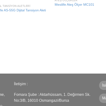
ATEŞ ÖLÇERLER
Add to
Add
Mesilife Ateş Ölçer MC101
AL TANSIYON ALETLERI
wishlist
wishl
ife AS-55G Dijital Tansiyon Aleti
İletişim :
me,
Fomara Şube : Aktarhüssam, 1. Değirmen Sk.
No:3/B, 16010 Osmangazi/Bursa