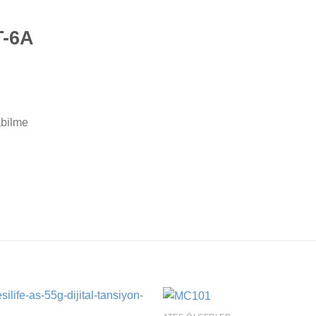
T-6A
abilme