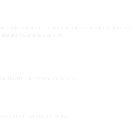
e, sağlık sektöründe köklü bir geçmişe sahip olan bir kuruluştur
emeler sunma amacıyla atılmıştır.
 Sk. No:3/B, 16010 Osmangazi/Bursa
Cd No:912/4, 16110 Nilüfer/Bursa