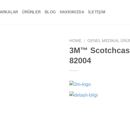
ARKALAR
ÜRÜNLER
BLOG
HAKKIMIZDA
İLETIŞIM
HOME
/
GENEL MEDIKAL ÜRÜ
3M™ Scotchcast
Add to
82004
wishlist