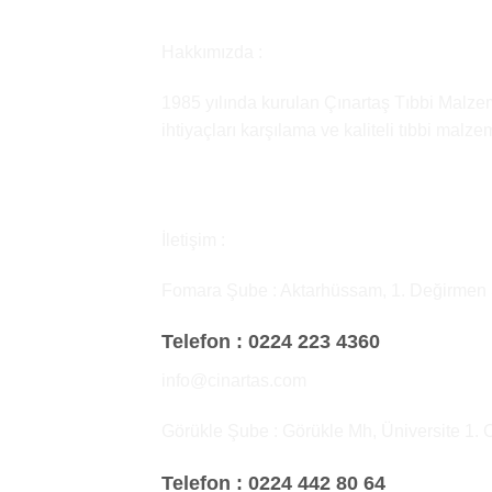
Hakkımızda :
1985 yılında kurulan Çınartaş Tıbbi Malzem
ihtiyaçları karşılama ve kaliteli tıbbi malz
İletişim :
Fomara Şube : Aktarhüssam, 1. Değirmen
Telefon :
0224 223 4360
info@cinartas.com
Görükle Şube : Görükle Mh, Üniversite 1. 
Telefon :
0224 442 80 64