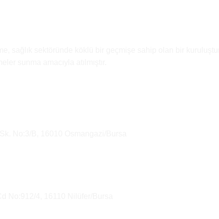
e, sağlık sektöründe köklü bir geçmişe sahip olan bir kuruluştur
emeler sunma amacıyla atılmıştır.
 Sk. No:3/B, 16010 Osmangazi/Bursa
Cd No:912/4, 16110 Nilüfer/Bursa