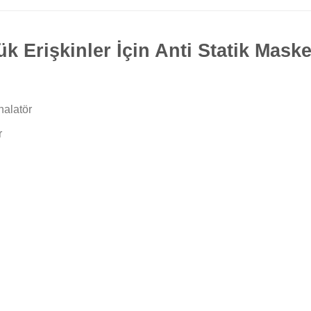
Erişkinler İçin Anti Statik Maskel
halatör
r