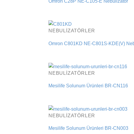
Omron C28P NE-C105-E Nebulizatör
NEBULIZATÖRLER
Omron C801KD NE-C801S-KDE(V) Nebu
NEBULIZATÖRLER
Mesilife Solunum Ürünleri BR-CN116
NEBULIZATÖRLER
Mesilife Solunum Ürünleri BR-CN003