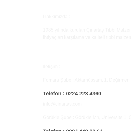
Hakkımızda :
1985 yılında kurulan Çınartaş Tıbbi Malzem
ihtiyaçları karşılama ve kaliteli tıbbi malz
İletişim :
Fomara Şube : Aktarhüssam, 1. Değirmen
Telefon :
0224 223 4360
info@cinartas.com
Görükle Şube : Görükle Mh, Üniversite 1. 