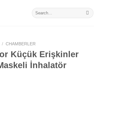
Search
for:
/
CHAMBERLER
r Küçük Erişkinler
 Maskeli İnhalatör