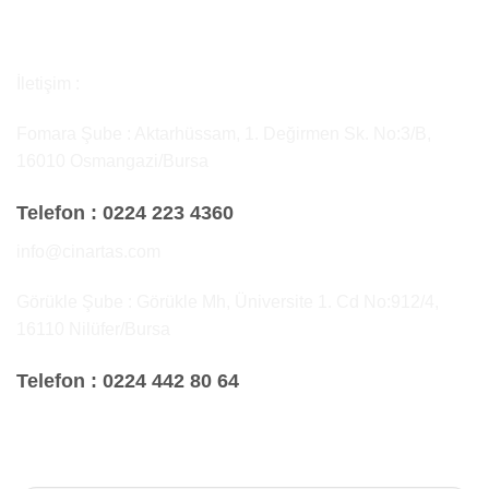
İletişim :
Fomara Şube : Aktarhüssam, 1. Değirmen Sk. No:3/B,
16010 Osmangazi/Bursa
Telefon :
0224 223 4360
info@cinartas.com
Görükle Şube : Görükle Mh, Üniversite 1. Cd No:912/4,
16110 Nilüfer/Bursa
Telefon :
0224 442 80 64