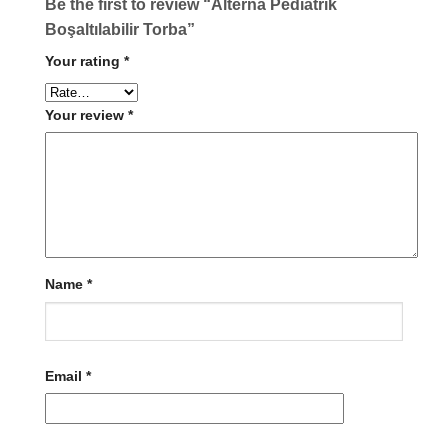
Be the first to review “Alterna Pediatrik
Boşaltılabilir Torba”
Your rating
*
Your review
*
Name
*
Email
*