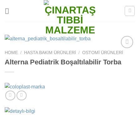
Skip
to
content
HOME
/
HASTA BAKIM ÜRÜNLERI
/
OSTOMI ÜRÜNLERI
Add to
wishlist
Alterna Pediatrik Boşaltılabilir Torba