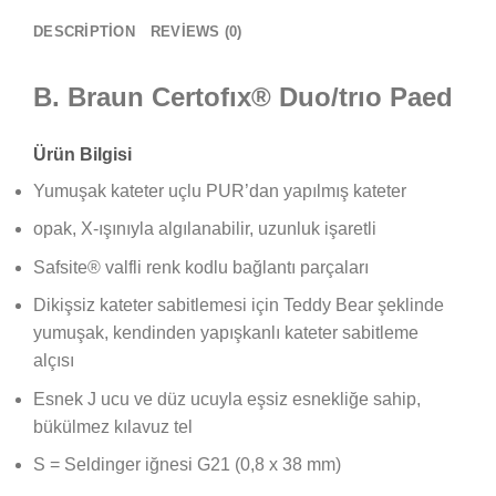
DESCRIPTION
REVIEWS (0)
B. Braun Certofıx® Duo/trıo Paed
Ürün Bilgisi
Yumuşak kateter uçlu PUR’dan yapılmış kateter
opak, X-ışınıyla algılanabilir, uzunluk işaretli
Safsite® valfli renk kodlu bağlantı parçaları
Dikişsiz kateter sabitlemesi için Teddy Bear şeklinde
yumuşak, kendinden yapışkanlı kateter sabitleme
alçısı
Esnek J ucu ve düz ucuyla eşsiz esnekliğe sahip,
bükülmez kılavuz tel
S = Seldinger iğnesi G21 (0,8 x 38 mm)