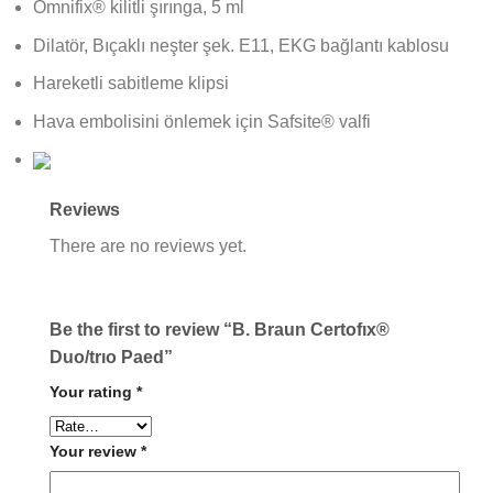
Omnifix® kilitli şırınga, 5 ml
Dilatör, Bıçaklı neşter şek. E11, EKG bağlantı kablosu
Hareketli sabitleme klipsi
Hava embolisini önlemek için Safsite® valfi
Reviews
There are no reviews yet.
Be the first to review “B. Braun Certofıx®
Duo/trıo Paed”
Your rating
*
Your review
*