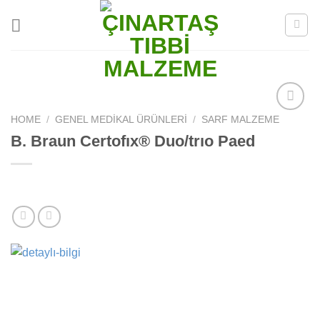
Skip
to
content
HOME
/
GENEL MEDIKAL ÜRÜNLERI
/
SARF MALZEME
Add to
wishlist
B. Braun Certofıx® Duo/trıo Paed