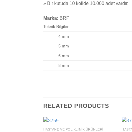
» Bir kutuda 10 kolide 10.000 adet vardır.
Marka:
BRP
Teknik Bilgiler
4 mm
5 mm
6 mm
8 mm
RELATED PRODUCTS
HASTANE VE POLIKLINIK ÜRÜNLERI
HASTA