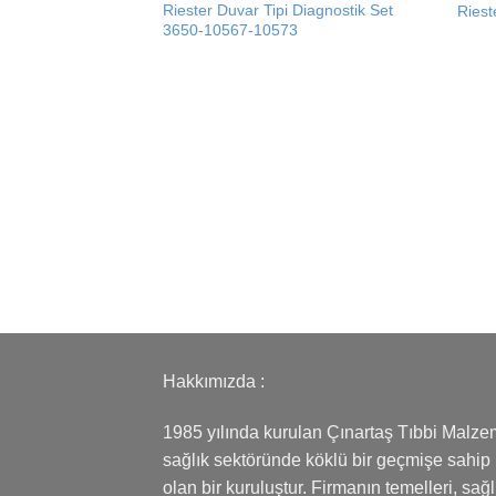
Add to
Riester Duvar Tipi Diagnostik Set
Riest
wishlist
3650-10567-10573
Hakkımızda :
1985 yılında kurulan Çınartaş Tıbbi Malze
sağlık sektöründe köklü bir geçmişe sahip
olan bir kuruluştur. Firmanın temelleri, sağl