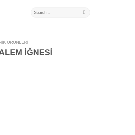
Search
for:
NIK ÜRÜNLERI
ALEM İĞNESİ