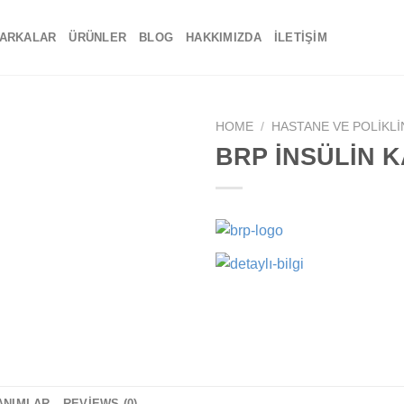
ARKALAR
ÜRÜNLER
BLOG
HAKKIMIZDA
İLETIŞIM
HOME
/
HASTANE VE POLIKLI
BRP İNSÜLİN K
Add to
wishlist
ANIMLAR
REVIEWS (0)