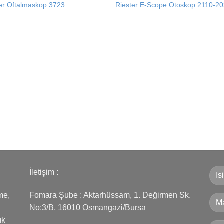
Add to
Add
er Oftalmaskop 3723
Riester E-Scope Otoskop 2110-2
wishlist
wishl
İletişim :
me,
Fomara Şube : Aktarhüssam, 1. Değirmen Sk.
No:3/B, 16010 Osmangazi/Bursa
ık