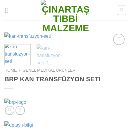
Skip
to
content
Add to
wishlist
HOME
/
GENEL MEDIKAL ÜRÜNLERI
BRP KAN TRANSFÜZYON SETİ