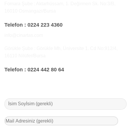
Fomara Şube : Aktarhüssam, 1. Değirmen Sk. No:3/B,
16010 Osmangazi/Bursa
Telefon :
0224 223 4360
info@cinartas.com
Görükle Şube : Görükle Mh, Üniversite 1. Cd No:912/4,
16110 Nilüfer/Bursa
Telefon :
0224 442 80 64