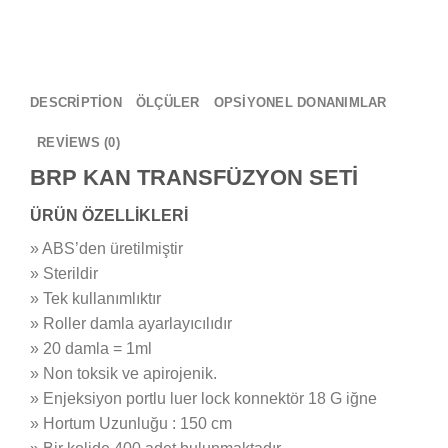
DESCRIPTION
ÖLÇÜLER
OPSİYONEL DONANIMLAR
REVIEWS (0)
BRP KAN TRANSFÜZYON SETİ
ÜRÜN ÖZELLİKLERİ
» ABS’den üretilmiştir
» Sterildir
» Tek kullanımlıktır
» Roller damla ayarlayıcılıdır
» 20 damla = 1ml
» Non toksik ve apirojenik.
» Enjeksiyon portlu luer lock konnektör 18 G iğne
» Hortum Uzunluğu : 150 cm