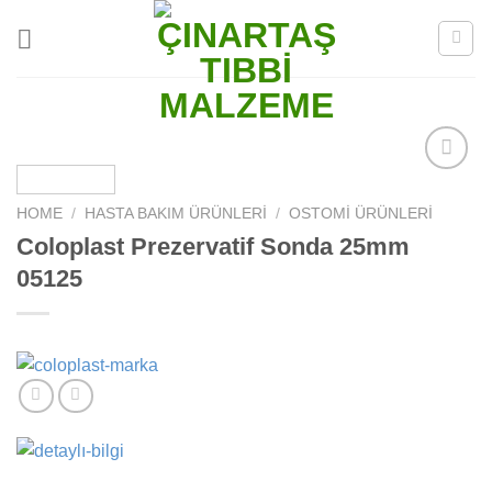
Skip
to
content
Add to
wishlist
HOME
/
HASTA BAKIM ÜRÜNLERI
/
OSTOMI ÜRÜNLERI
Coloplast Prezervatif Sonda 25mm
05125