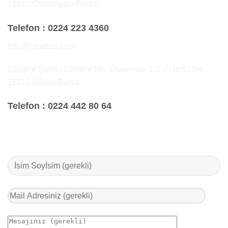
16010 Osmangazi/Bursa
Telefon :
0224 223 4360
info@cinartas.com
Görükle Şube : Görükle Mh, Üniversite 1. Cd No:912/4,
16110 Nilüfer/Bursa
Telefon :
0224 442 80 64