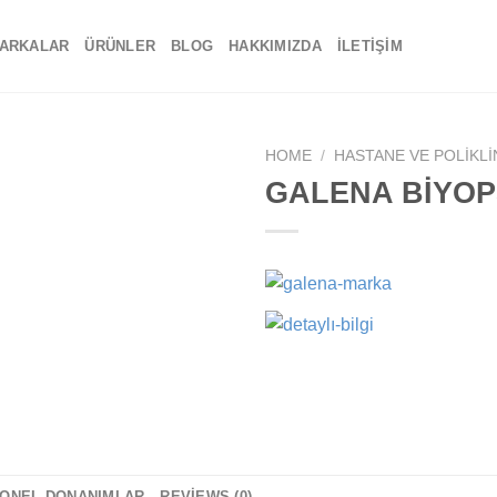
ARKALAR
ÜRÜNLER
BLOG
HAKKIMIZDA
İLETIŞIM
HOME
/
HASTANE VE POLIKLI
GALENA BİYOP
Add to
wishlist
YONEL DONANIMLAR
REVIEWS (0)