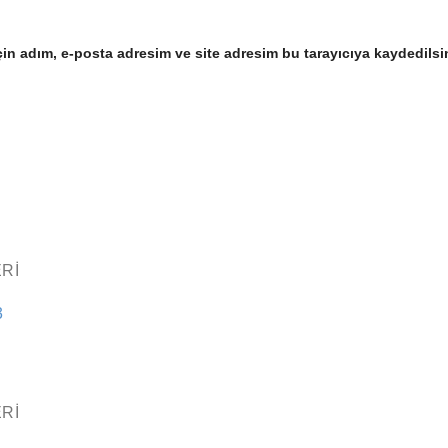
in adım, e-posta adresim ve site adresim bu tarayıcıya kaydedilsi
RI
3
RI