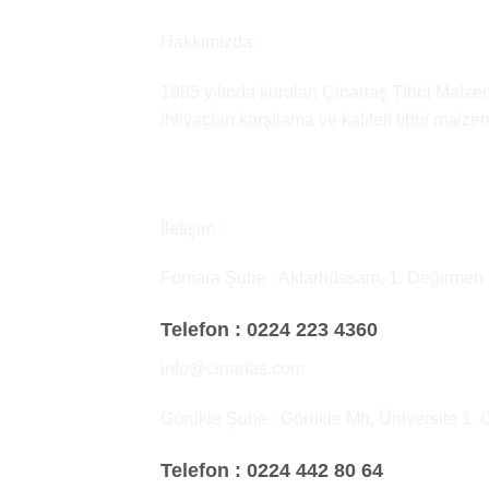
Hakkımızda :
1985 yılında kurulan Çınartaş Tıbbi Malzem
ihtiyaçları karşılama ve kaliteli tıbbi malz
İletişim :
Fomara Şube : Aktarhüssam, 1. Değirmen
Telefon :
0224 223 4360
info@cinartas.com
Görükle Şube : Görükle Mh, Üniversite 1. 
Telefon :
0224 442 80 64