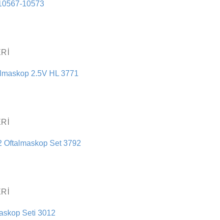
-10567-10573
RI
lmaskop 2.5V HL 3771
RI
2 Oftalmaskop Set 3792
RI
maskop Seti 3012