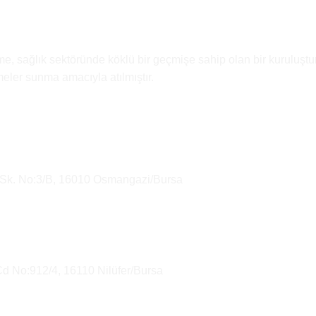
e, sağlık sektöründe köklü bir geçmişe sahip olan bir kuruluştur
emeler sunma amacıyla atılmıştır.
 Sk. No:3/B, 16010 Osmangazi/Bursa
Cd No:912/4, 16110 Nilüfer/Bursa