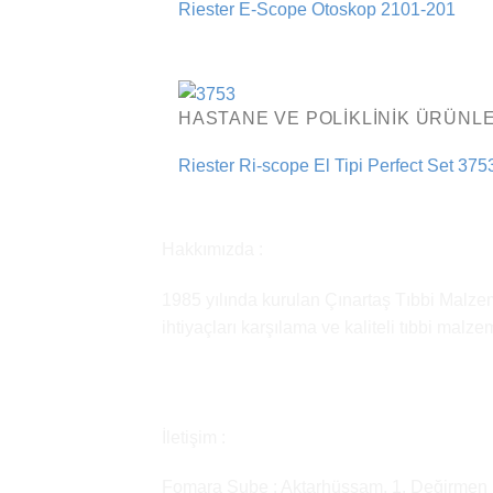
Riester E-Scope Otoskop 2101-201
HASTANE VE POLIKLINIK ÜRÜNLE
Riester Ri-scope El Tipi Perfect Set 375
Hakkımızda :
1985 yılında kurulan Çınartaş Tıbbi Malzem
ihtiyaçları karşılama ve kaliteli tıbbi malz
İletişim :
Fomara Şube : Aktarhüssam, 1. Değirmen