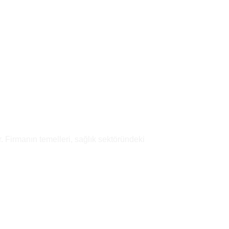
Add to
wishlist
. Firmanın temelleri, sağlık sektöründeki