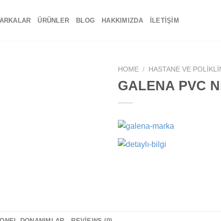
ARKALAR
ÜRÜNLER
BLOG
HAKKIMIZDA
İLETIŞIM
HOME
/
HASTANE VE POLIKLI
GALENA PVC 
Add to
wishlist
YONEL DONANIMLAR
REVIEWS (0)