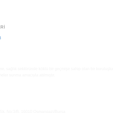
RI
3
e, sağlık sektöründe köklü bir geçmişe sahip olan bir kuruluştur
emeler sunma amacıyla atılmıştır.
 Sk. No:3/B, 16010 Osmangazi/Bursa