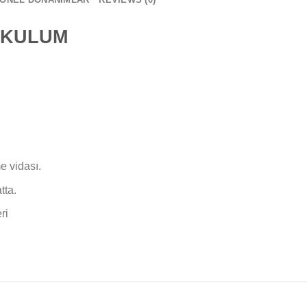
EKULUM
e vidası.
tta.
ri