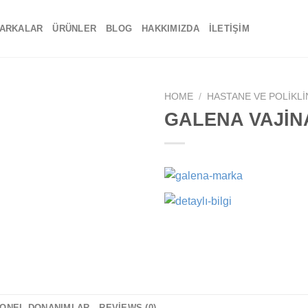
ARKALAR
ÜRÜNLER
BLOG
HAKKIMIZDA
İLETIŞIM
HOME
/
HASTANE VE POLIKLI
GALENA VAJİN
Add to
wishlist
YONEL DONANIMLAR
REVIEWS (0)