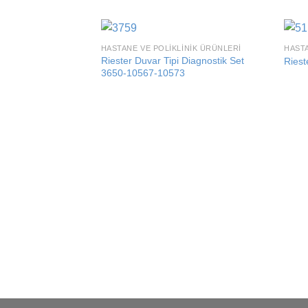
HASTANE VE POLIKLINIK ÜRÜNLERI
HASTA
Add to
Riester Duvar Tipi Diagnostik Set
Riest
wishlist
3650-10567-10573