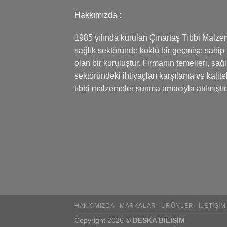
Hakkımızda :
1985 yılında kurulan Çınartaş Tıbbi Malze
sağlık sektöründe köklü bir geçmişe sahip
olan bir kuruluştur. Firmanın temelleri, sağl
sektöründeki ihtiyaçları karşılama ve kalitel
tıbbi malzemeler sunma amacıyla atılmıştır
HAKKIMIZDA
MARKALAR
ÜRÜNLER
İLETIŞIM
Copyright 2026 ©
DESKA BİLİŞİM