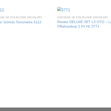
NE VE POLIKLINIK ÜRÜNLERI
HASTANE VE POLIKLINIK ÜRÜNLERI
Add to
Add
Riester DELUXE SET L3 OTO – L
er Schiotz Tonometre 5112
wishlist
wishl
Oftalmaskop 2.5V HL 3771