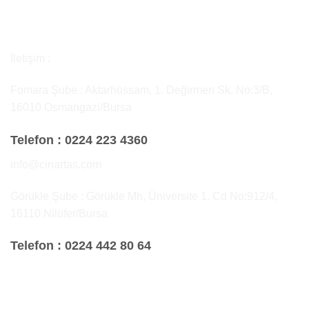
İletişim :
Fomara Şube : Aktarhüssam, 1. Değirmen Sk. No:3/B,
16010 Osmangazi/Bursa
Telefon :
0224 223 4360
info@cinartas.com
Görükle Şube : Görükle Mh, Üniversite 1. Cd No:912/4,
16110 Nilüfer/Bursa
Telefon :
0224 442 80 64