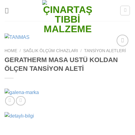
Skip
to
content
HOME
/
SAĞLIK ÖLÇÜM CIHAZLARI
/
TANSIYON ALETLERI
Add to
wishlist
GERATHERM MASA USTÜ KOLDAN
ÖLÇEN TANSİYON ALETİ