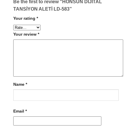
Be the first to review “HONSUN DİJİTAL
TANSİYON ALETİ LD-583”
Your rating
*
Your review
*
Name
*
Email
*