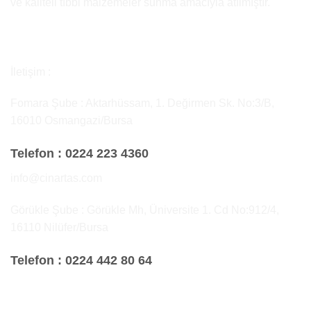
ve kaliteli tıbbi malzemeler sunma amacıyla atılmıştır.
İletişim :
Fomara Şube : Aktarhüssam, 1. Değirmen Sk. No:3/B,
16010 Osmangazi/Bursa
Telefon :
0224 223 4360
info@cinartas.com
Görükle Şube : Görükle Mh, Üniversite 1. Cd No:912/4,
16110 Nilüfer/Bursa
Telefon :
0224 442 80 64