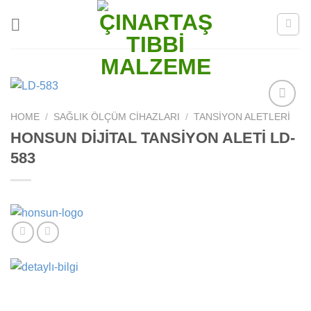
Skip
to
content
HOME
/
SAĞLIK ÖLÇÜM CIHAZLARI
/
TANSIYON ALETLERI
Add to
wishlist
HONSUN DİJİTAL TANSİYON ALETİ LD-
583