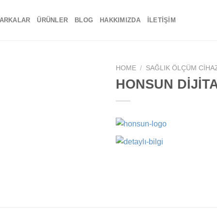
ARKALAR
ÜRÜNLER
BLOG
HAKKIMIZDA
İLETIŞIM
HOME
/
SAĞLIK ÖLÇÜM CIHA
HONSUN DİJİT
Add to
wishlist