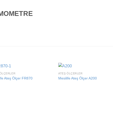
RMOMETRE
 ÖLÇERLER
ATEŞ ÖLÇERLER
Add to
Add
ife Ateş Ölçer FR870
Mesilife Ateş Ölçer A200
wishlist
wishl