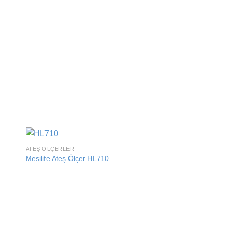
ATEŞ ÖLÇERLER
 to
Add to
Mesilife Ateş Ölçer HL710
ist
wishlist