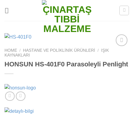
Skip
to
content
HOME
/
HASTANE VE POLIKLINIK ÜRÜNLERI
/
IŞIK
Add to
KAYNAKLARI
wishlist
HONSUN HS-401F0 Parasoleyli Penlight