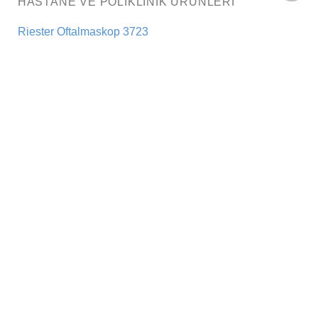
HASTANE VE POLIKLINIK ÜRÜNLERI
Add to
wishlist
Riester Oftalmaskop 3723