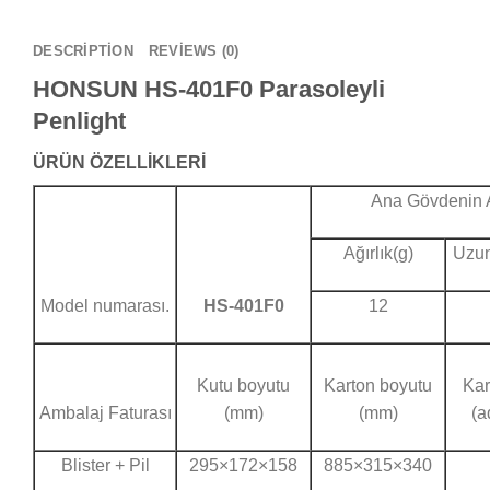
DESCRIPTION
REVIEWS (0)
HONSUN HS-401F0 Parasoleyli
Penlight
ÜRÜN ÖZELLİKLERİ
Ana Gövdenin A
Ağırlık(g)
Uzun
Model numarası.
HS-401F0
12
Kutu boyutu
Karton boyutu
Kar
Ambalaj Faturası
(mm)
(mm)
(a
Blister + Pil
295×172×158
885×315×340