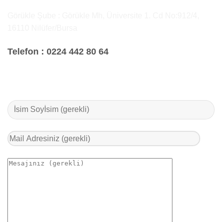
Görükle Şube : Görükle Mh, Üniversite 1. Cd No:912/4,
16110 Nilüfer/Bursa
Telefon :
0224 442 80 64