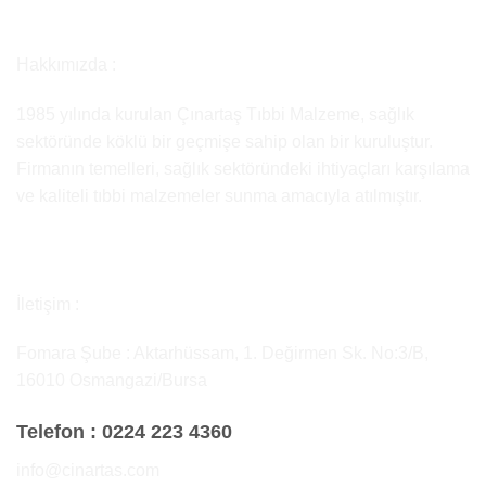
Hakkımızda :
1985 yılında kurulan Çınartaş Tıbbi Malzeme, sağlık
sektöründe köklü bir geçmişe sahip olan bir kuruluştur.
Firmanın temelleri, sağlık sektöründeki ihtiyaçları karşılama
ve kaliteli tıbbi malzemeler sunma amacıyla atılmıştır.
İletişim :
Fomara Şube : Aktarhüssam, 1. Değirmen Sk. No:3/B,
16010 Osmangazi/Bursa
Telefon :
0224 223 4360
info@cinartas.com