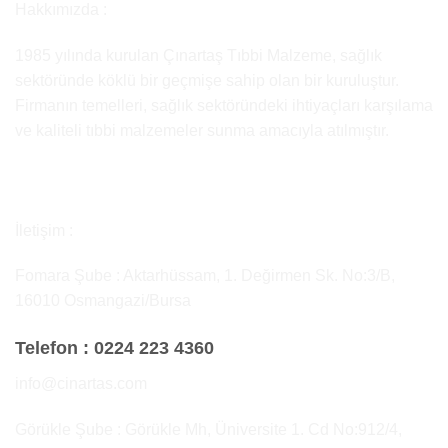
Hakkımızda :
1985 yılında kurulan Çınartaş Tıbbi Malzeme, sağlık
sektöründe köklü bir geçmişe sahip olan bir kuruluştur.
Firmanın temelleri, sağlık sektöründeki ihtiyaçları karşılama
ve kaliteli tıbbi malzemeler sunma amacıyla atılmıştır.
İletişim :
Fomara Şube : Aktarhüssam, 1. Değirmen Sk. No:3/B,
16010 Osmangazi/Bursa
Telefon :
0224 223 4360
info@cinartas.com
Görükle Şube : Görükle Mh, Üniversite 1. Cd No:912/4,