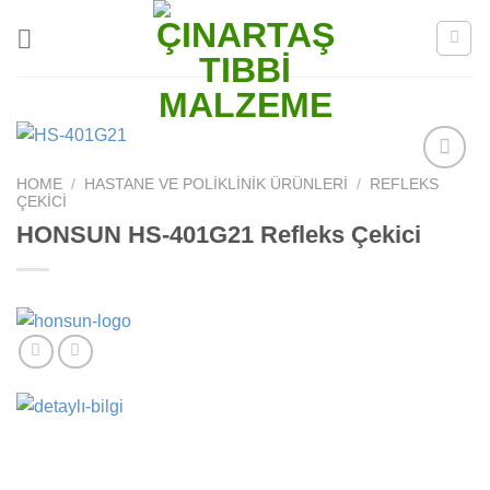
Skip
to
content
HOME
/
HASTANE VE POLIKLINIK ÜRÜNLERI
/
REFLEKS
Add to
ÇEKICI
wishlist
HONSUN HS-401G21 Refleks Çekici