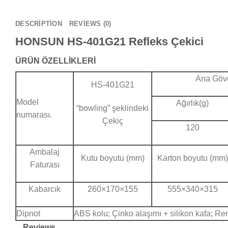
DESCRIPTION
REVIEWS (0)
HONSUN HS-401G21 Refleks Çekici
ÜRÜN ÖZELLİKLERİ
Ana Gövd
HS-401G21
Model
Ağırlık(g)
“bowling” şeklindeki
numarası.
Çekiç
120
Ambalaj
Kutu boyutu (mm)
Karton boyutu (mm)
Faturası
Kabarcık
260×170×155
555×340×315
Dipnot
ABS kolu; Çinko alaşımı + silikon kafa; Ren
Reviews