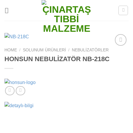
Skip
to
content
HOME
/
SOLUNUM ÜRÜNLERI
/
NEBULIZATÖRLER
Add to
wishlist
HONSUN NEBULİZATÖR NB-218C