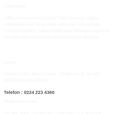
Hakkımızda :
1985 yılında kurulan Çınartaş Tıbbi Malzeme, sağlık
sektöründe köklü bir geçmişe sahip olan bir kuruluştur.
Firmanın temelleri, sağlık sektöründeki ihtiyaçları karşılama
ve kaliteli tıbbi malzemeler sunma amacıyla atılmıştır.
İletişim :
Fomara Şube : Aktarhüssam, 1. Değirmen Sk. No:3/B,
16010 Osmangazi/Bursa
Telefon :
0224 223 4360
info@cinartas.com
Görükle Şube : Görükle Mh, Üniversite 1. Cd No:912/4,