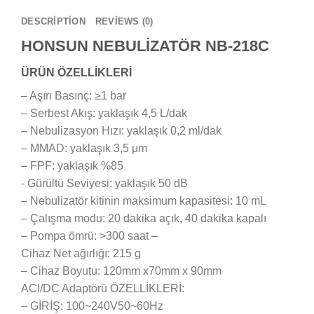
DESCRIPTION
REVIEWS (0)
HONSUN NEBULİZATÖR NB-218C
ÜRÜN ÖZELLİKLERİ
– Aşırı Basınç: ≥1 bar
– Serbest Akış: yaklaşık 4,5 L/dak
– Nebulizasyon Hızı: yaklaşık 0,2 ml/dak
– MMAD: yaklaşık 3,5 μm
– FPF: yaklaşık %85
​​- Gürültü Seviyesi: yaklaşık 50 dB
– Nebulizatör kitinin maksimum kapasitesi: 10 mL
– Çalışma modu: 20 dakika açık, 40 dakika kapalı
– Pompa ömrü: >300 saat –
Cihaz Net ağırlığı: 215 g
– Cihaz Boyutu: 120mm x70mm x 90mm
ACI/DC Adaptörü ÖZELLİKLERİ:
– GİRİŞ: 100~240V50~60Hz