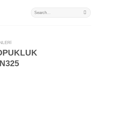
Search
for:
NLERI
TOPUKLUK
N325