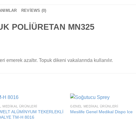
ANIMLAR
REVIEWS (0)
UK POLİÜRETAN MN325
ri emerek azaltır. Topuk dikeni vakalarında kullanılır.
L MEDIKAL ÜRÜNLERI
GENEL MEDIKAL ÜRÜNLERI
Add to
Add
ELT ALÜMİNYUM TEKERLEKLİ
Mesilife Genel Medikal Dispo Ice
wishlist
wishl
ALYE TM-H 8016