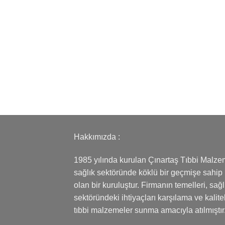
Hakkımızda :
1985 yılında kurulan Çınartaş Tıbbi Malze
sağlık sektöründe köklü bir geçmişe sahip
olan bir kuruluştur. Firmanın temelleri, sağl
sektöründeki ihtiyaçları karşılama ve kalitel
tıbbi malzemeler sunma amacıyla atılmıştır