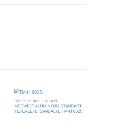
GENEL MEDIKAL ÜRÜNLERI
 to
Add to
MEDWELT ALÜMİNYUM STANDART
ist
wishlist
TEKERLEKLİ SANDALYE TM-H 8025