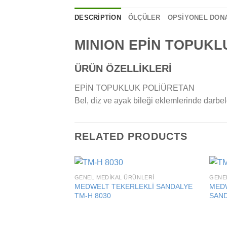
DESCRIPTION
ÖLÇÜLER
OPSİYONEL DON
MINION EPİN TOPUKL
ÜRÜN ÖZELLİKLERİ
EPİN TOPUKLUK POLİÜRETAN
Bel, diz ve ayak bileği eklemlerinde darbele
RELATED PRODUCTS
GENEL MEDIKAL ÜRÜNLERI
GENE
Add to
MEDWELT TEKERLEKLİ SANDALYE
MEDW
wishlist
TM-H 8030
SAND