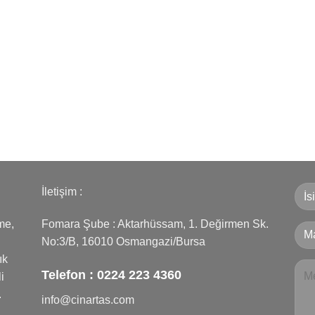
İletişim :
me,
Fomara Şube : Aktarhüssam, 1. Değirmen Sk.
No:3/B, 16010 Osmangazi/Bursa
ık
Telefon :
0224 223 4360
i
.
info@cinartas.com