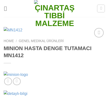
Skip
to
content
HOME
/
GENEL MEDIKAL ÜRÜNLERI
Add to
wishlist
MINION HASTA DENGE TUTAMACI
MN1412