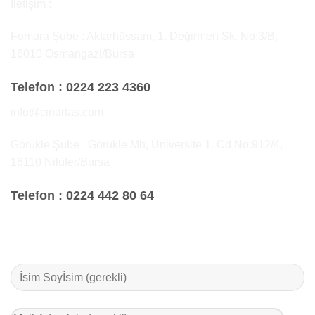
İletişim :
Fomara Şube : Aktarhüssam, 1. Değirmen Sk. No:3/B,
16010 Osmangazi/Bursa
Telefon :
0224 223 4360
info@cinartas.com
Görükle Şube : Görükle Mh, Üniversite 1. Cd No:912/4,
16110 Nilüfer/Bursa
Telefon :
0224 442 80 64