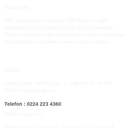
Hakkımızda :
1985 yılında kurulan Çınartaş Tıbbi Malzeme, sağlık
sektöründe köklü bir geçmişe sahip olan bir kuruluştur.
Firmanın temelleri, sağlık sektöründeki ihtiyaçları karşılama
ve kaliteli tıbbi malzemeler sunma amacıyla atılmıştır.
İletişim :
Fomara Şube : Aktarhüssam, 1. Değirmen Sk. No:3/B,
16010 Osmangazi/Bursa
Telefon :
0224 223 4360
info@cinartas.com
Görükle Şube : Görükle Mh, Üniversite 1. Cd No:912/4,