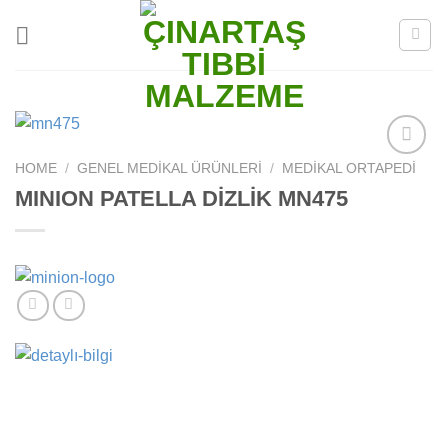
Skip
to
content
HOME
/
GENEL MEDIKAL ÜRÜNLERI
/
MEDIKAL ORTAPEDI
Add to
wishlist
MINION PATELLA DİZLİK MN475