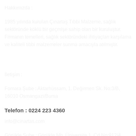
Hakkımızda :
1985 yılında kurulan Çınartaş Tıbbi Malzeme, sağlık
sektöründe köklü bir geçmişe sahip olan bir kuruluştur.
Firmanın temelleri, sağlık sektöründeki ihtiyaçları karşılama
ve kaliteli tıbbi malzemeler sunma amacıyla atılmıştır.
İletişim :
Fomara Şube : Aktarhüssam, 1. Değirmen Sk. No:3/B,
16010 Osmangazi/Bursa
Telefon :
0224 223 4360
info@cinartas.com
Görükle Şube : Görükle Mh, Üniversite 1. Cd No:912/4,