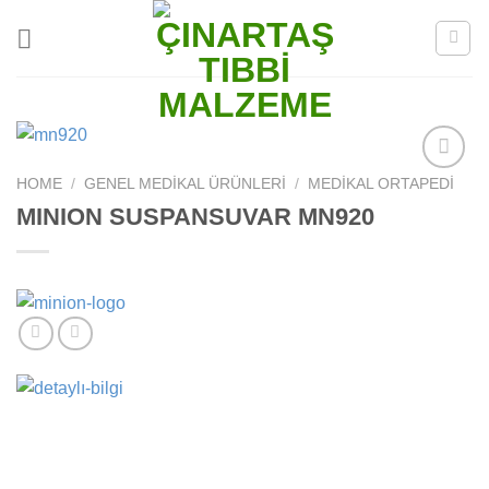
Skip
to
content
HOME
/
GENEL MEDIKAL ÜRÜNLERI
/
MEDIKAL ORTAPEDI
Add to
wishlist
MINION SUSPANSUVAR MN920