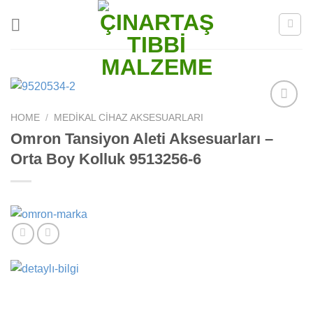
Skip
to
content
HOME
/
MEDIKAL CIHAZ AKSESUARLARI
Add to
wishlist
Omron Tansiyon Aleti Aksesuarları –
Orta Boy Kolluk 9513256-6