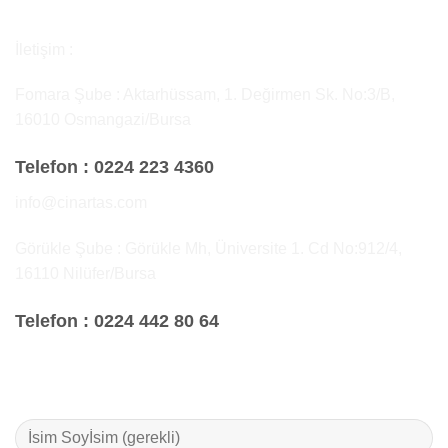
İletişim :
Fomara Şube : Aktarhüssam, 1. Değirmen Sk. No:3/B,
16010 Osmangazi/Bursa
Telefon :
0224 223 4360
info@cinartas.com
Görükle Şube : Görükle Mh, Üniversite 1. Cd No:912/4,
16110 Nilüfer/Bursa
Telefon :
0224 442 80 64