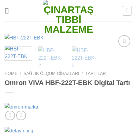
Skip
to
content
Add to
wishlist
HOME
/
SAĞLIK ÖLÇÜM CIHAZLARI
/
TARTILAR
Omron VIVA HBF-222T-EBK Digital Tartı