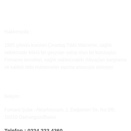
Hakkımızda :
1985 yılında kurulan Çınartaş Tıbbi Malzeme, sağlık
sektöründe köklü bir geçmişe sahip olan bir kuruluştur.
Firmanın temelleri, sağlık sektöründeki ihtiyaçları karşılama
ve kaliteli tıbbi malzemeler sunma amacıyla atılmıştır.
İletişim :
Fomara Şube : Aktarhüssam, 1. Değirmen Sk. No:3/B,
16010 Osmangazi/Bursa
Telefon :
0224 223 4360