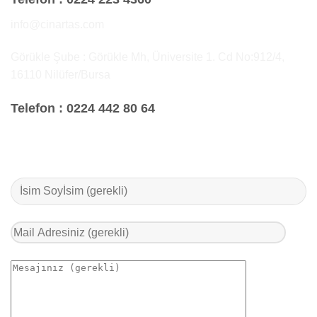
info@cinartas.com
Görükle Şube : Görükle Mh, Üniversite 1. Cd No:912/4,
16110 Nilüfer/Bursa
Telefon :
0224 442 80 64