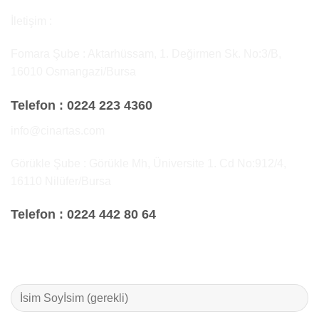
İletişim :
Fomara Şube : Aktarhüssam, 1. Değirmen Sk. No:3/B,
16010 Osmangazi/Bursa
Telefon :
0224 223 4360
info@cinartas.com
Görükle Şube : Görükle Mh, Üniversite 1. Cd No:912/4,
16110 Nilüfer/Bursa
Telefon :
0224 442 80 64