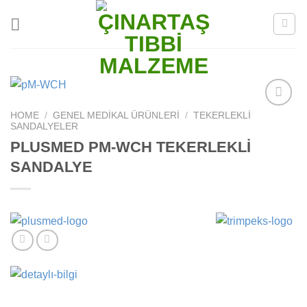
Skip
to
content
HOME
/
GENEL MEDIKAL ÜRÜNLERI
/
TEKERLEKLI
Add to
SANDALYELER
wishlist
PLUSMED PM-WCH TEKERLEKLİ
SANDALYE