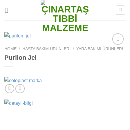
Skip
to
content
HOME
/
HASTA BAKIM ÜRÜNLERI
/
YARA BAKIMI ÜRÜNLERI
Add to
wishlist
Purilon Jel