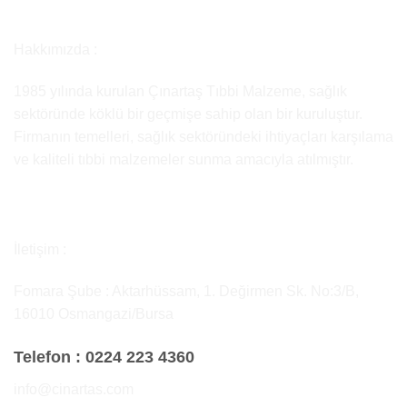
Hakkımızda :
1985 yılında kurulan Çınartaş Tıbbi Malzeme, sağlık
sektöründe köklü bir geçmişe sahip olan bir kuruluştur.
Firmanın temelleri, sağlık sektöründeki ihtiyaçları karşılama
ve kaliteli tıbbi malzemeler sunma amacıyla atılmıştır.
İletişim :
Fomara Şube : Aktarhüssam, 1. Değirmen Sk. No:3/B,
16010 Osmangazi/Bursa
Telefon :
0224 223 4360
info@cinartas.com