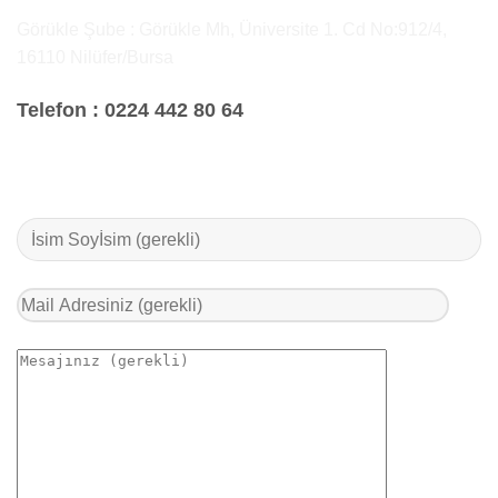
Görükle Şube : Görükle Mh, Üniversite 1. Cd No:912/4,
16110 Nilüfer/Bursa
Telefon :
0224 442 80 64