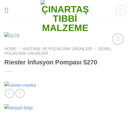
Skip
to
content
HOME
/
HASTANE VE POLIKLINIK ÜRÜNLERI
/
GENEL
Add to
POLIKLINIK ÜRÜNLERI
wishlist
Riester İnfusyon Pompası 5270