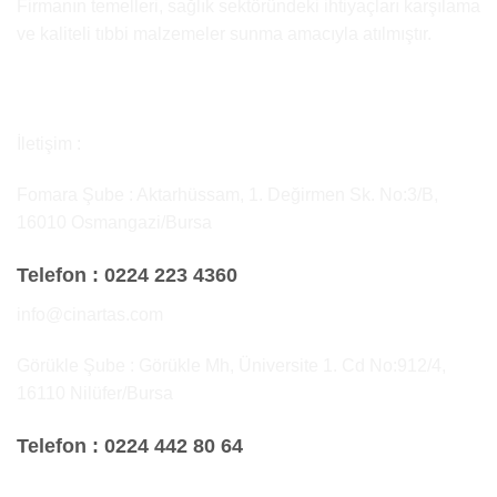
Firmanın temelleri, sağlık sektöründeki ihtiyaçları karşılama
ve kaliteli tıbbi malzemeler sunma amacıyla atılmıştır.
İletişim :
Fomara Şube : Aktarhüssam, 1. Değirmen Sk. No:3/B,
16010 Osmangazi/Bursa
Telefon :
0224 223 4360
info@cinartas.com
Görükle Şube : Görükle Mh, Üniversite 1. Cd No:912/4,
16110 Nilüfer/Bursa
Telefon :
0224 442 80 64