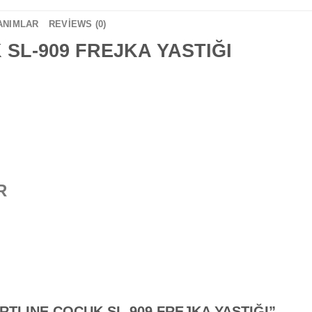
ANIMLAR
REVIEWS (0)
SL-909 FREJKA YASTIĞI
R
PPORTLINE ÇOCUK SL-909 FREJKA YASTIĞI”