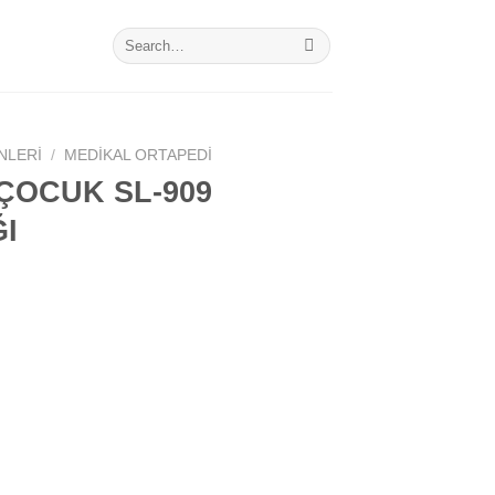
Search
for:
NLERI
/
MEDIKAL ORTAPEDI
ÇOCUK SL-909
I