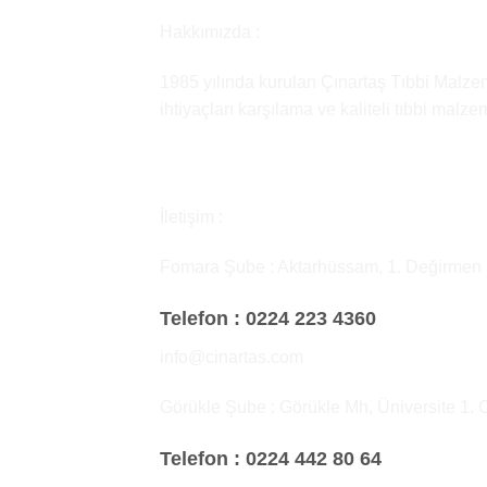
Hakkımızda :
1985 yılında kurulan Çınartaş Tıbbi Malzem
ihtiyaçları karşılama ve kaliteli tıbbi malz
İletişim :
Fomara Şube : Aktarhüssam, 1. Değirmen
Telefon :
0224 223 4360
info@cinartas.com
Görükle Şube : Görükle Mh, Üniversite 1. 
Telefon :
0224 442 80 64