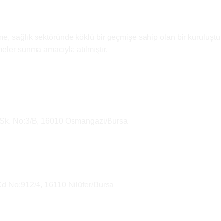
e, sağlık sektöründe köklü bir geçmişe sahip olan bir kuruluştur
emeler sunma amacıyla atılmıştır.
 Sk. No:3/B, 16010 Osmangazi/Bursa
Cd No:912/4, 16110 Nilüfer/Bursa