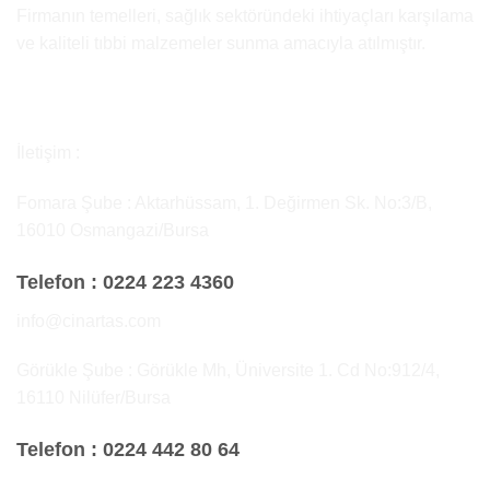
Firmanın temelleri, sağlık sektöründeki ihtiyaçları karşılama
ve kaliteli tıbbi malzemeler sunma amacıyla atılmıştır.
İletişim :
Fomara Şube : Aktarhüssam, 1. Değirmen Sk. No:3/B,
16010 Osmangazi/Bursa
Telefon :
0224 223 4360
info@cinartas.com
Görükle Şube : Görükle Mh, Üniversite 1. Cd No:912/4,
16110 Nilüfer/Bursa
Telefon :
0224 442 80 64