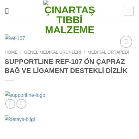
Skip
to
content
HOME
/
GENEL MEDIKAL ÜRÜNLERI
/
MEDIKAL ORTAPEDI
Add to
wishlist
SUPPORTLINE REF-107 ÖN ÇAPRAZ
BAĞ VE LİGAMENT DESTEKLİ DİZLİK