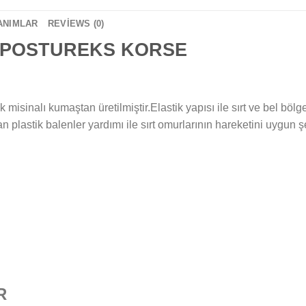
ANIMLAR
REVIEWS (0)
2 POSTUREKS KORSE
k misinalı kumaştan üretilmiştir.Elastik yapısı ile sırt ve bel 
n plastik balenler yardımı ile sırt omurlarının hareketini uygun şek
R