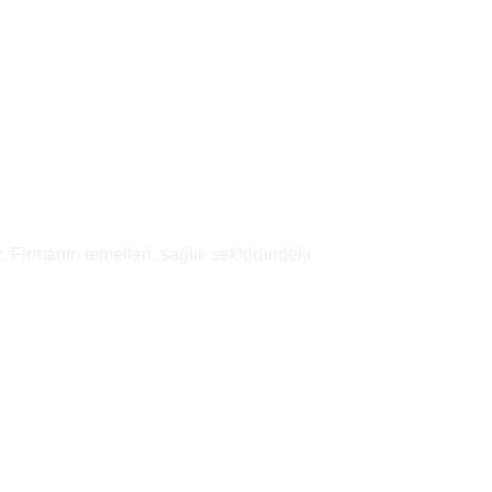
Add to
wishlist
. Firmanın temelleri, sağlık sektöründeki