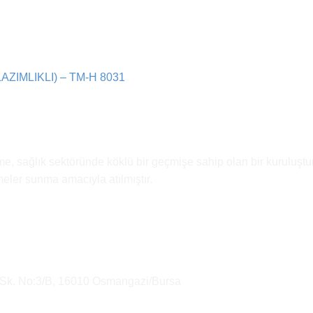
IMLIKLI) – TM-H 8031
e, sağlık sektöründe köklü bir geçmişe sahip olan bir kuruluştur
emeler sunma amacıyla atılmıştır.
 Sk. No:3/B, 16010 Osmangazi/Bursa