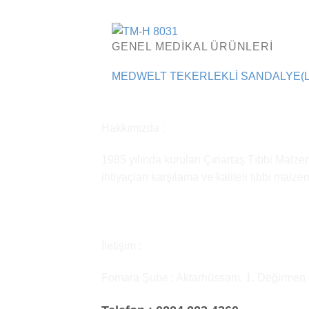
GENEL MEDIKAL ÜRÜNLERI
MEDWELT TEKERLEKLİ SANDALYE(LAZ
Hakkımızda :
1985 yılında kurulan Çınartaş Tıbbi Malzem
ihtiyaçları karşılama ve kaliteli tıbbi malz
İletişim :
Fomara Şube : Aktarhüssam, 1. Değirmen