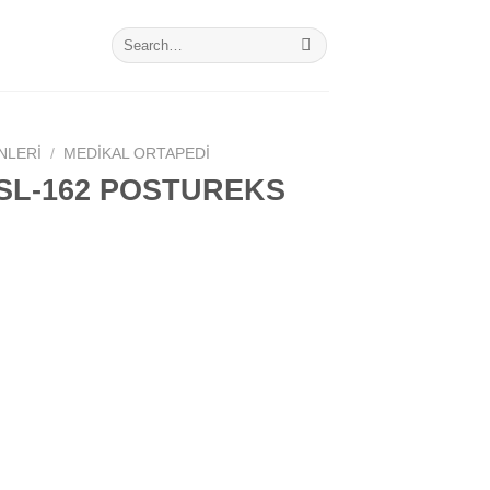
Search
for:
NLERI
/
MEDIKAL ORTAPEDI
SL-162 POSTUREKS