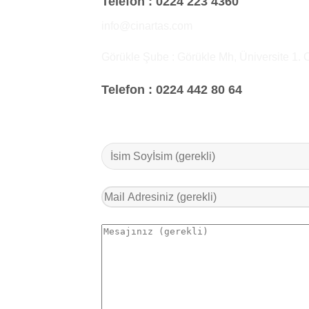
Telefon :
0224 223 4360
info@cinartas.com
Görükle Şube : Görükle Mh, Üniversite 1. 
Telefon :
0224 442 80 64