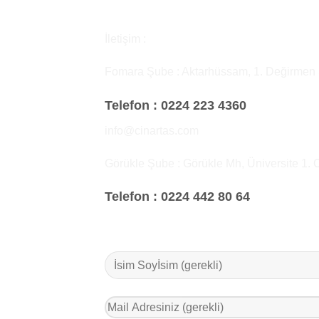
İletişim :
Fomara Şube : Aktarhüssam, 1. Değirmen
Telefon :
0224 223 4360
info@cinartas.com
Görükle Şube : Görükle Mh, Üniversite 1. 
Telefon :
0224 442 80 64