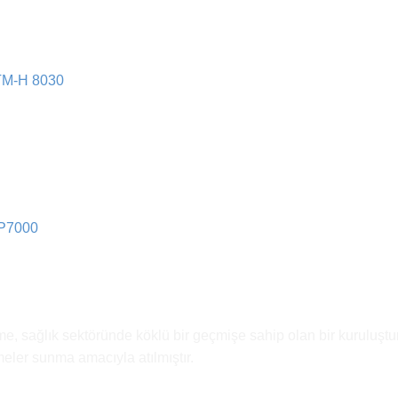
M-H 8030
 TP7000
e, sağlık sektöründe köklü bir geçmişe sahip olan bir kuruluştur
emeler sunma amacıyla atılmıştır.