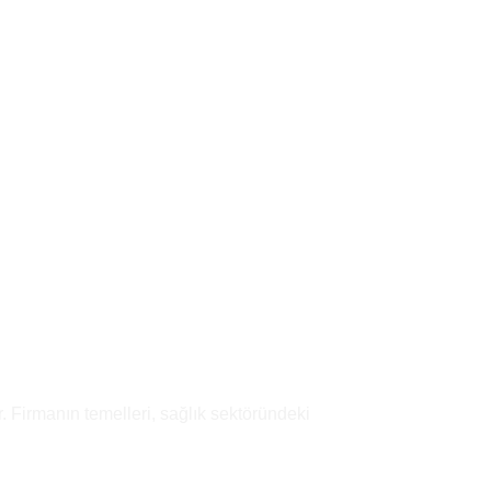
Add to
wishlist
Add to
wishlist
. Firmanın temelleri, sağlık sektöründeki