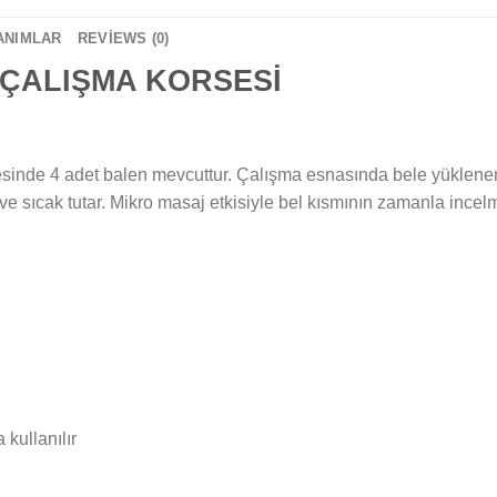
ANIMLAR
REVIEWS (0)
 ÇALIŞMA KORSESİ
sinde 4 adet balen mevcuttur. Çalışma esnasında bele yüklenen a
ur ve sıcak tutar. Mikro masaj etkisiyle bel kısmının zamanla inc
kullanılır