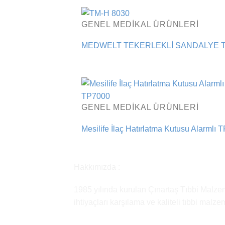
GENEL MEDIKAL ÜRÜNLERI
MEDWELT TEKERLEKLİ SANDALYE T
GENEL MEDIKAL ÜRÜNLERI
Mesilife İlaç Hatırlatma Kutusu Alarmlı
Hakkımızda :
1985 yılında kurulan Çınartaş Tıbbi Malzem
ihtiyaçları karşılama ve kaliteli tıbbi malz