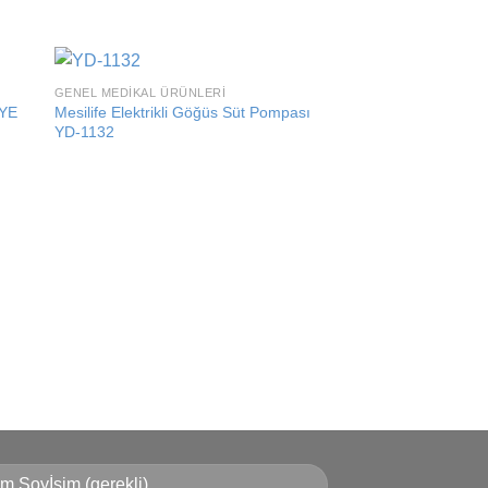
GENEL MEDIKAL ÜRÜNLERI
 to
Add to
YE
Mesilife Elektrikli Göğüs Süt Pompası
ist
wishlist
YD-1132
GENEL MEDIKAL ÜRÜN
Mesilife Elektrikli 
Yd-1187