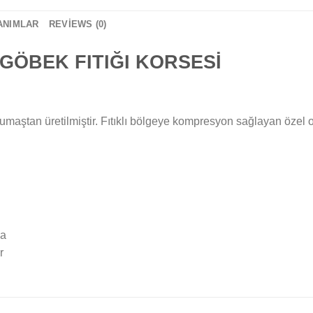
ANIMLAR
REVIEWS (0)
 GÖBEK FITIĞI KORSESİ
maştan üretilmiştir. Fıtıklı bölgeye kompresyon sağlayan özel o
da
r