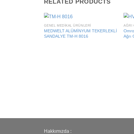
RELATED PRODUCTS
GENEL MEDIKAL ÜRÜNLERI
AĞRI 
Add to
MEDWELT ALÜMİNYUM TEKERLEKLİ
Omro
wishlist
SANDALYE TM-H 8016
Ağrı 
Hakkımızda :