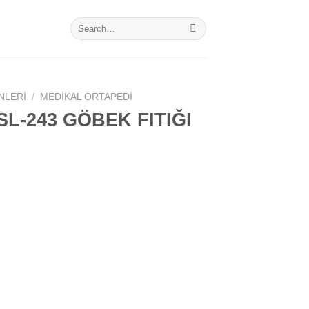
Search
for:
NLERI
/
MEDIKAL ORTAPEDI
L-243 GÖBEK FITIĞI