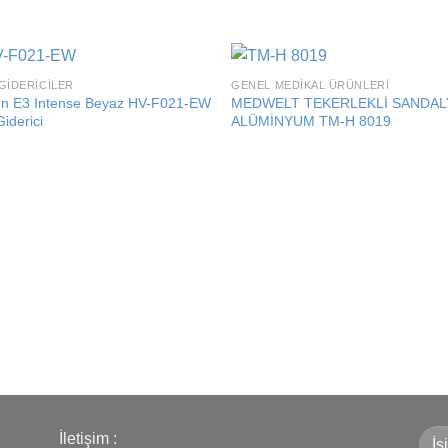
GIDERICILER
GENEL MEDIKAL ÜRÜNLERI
Add to
Add
n E3 Intense Beyaz HV-F021-EW
MEDWELT TEKERLEKLİ SANDAL
wishlist
wishl
Giderici
ALÜMİNYUM TM-H 8019
İletişim :