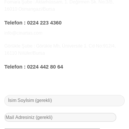
Fomara Şube : Aktarhüssam, 1. Değirmen Sk. No:3/B,
16010 Osmangazi/Bursa
Telefon :
0224 223 4360
info@cinartas.com
Görükle Şube : Görükle Mh, Üniversite 1. Cd No:912/4,
16110 Nilüfer/Bursa
Telefon :
0224 442 80 64