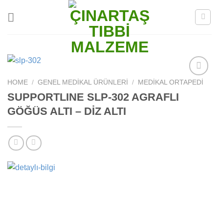
Skip
to
content
HOME
/
GENEL MEDIKAL ÜRÜNLERI
/
MEDIKAL ORTAPEDI
Add to
wishlist
SUPPORTLINE SLP-302 AGRAFLI
GÖĞÜS ALTI – DİZ ALTI