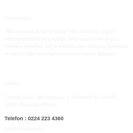
Hakkımızda :
1985 yılında kurulan Çınartaş Tıbbi Malzeme, sağlık
sektöründe köklü bir geçmişe sahip olan bir kuruluştur.
Firmanın temelleri, sağlık sektöründeki ihtiyaçları karşılama
ve kaliteli tıbbi malzemeler sunma amacıyla atılmıştır.
İletişim :
Fomara Şube : Aktarhüssam, 1. Değirmen Sk. No:3/B,
16010 Osmangazi/Bursa
Telefon :
0224 223 4360
info@cinartas.com