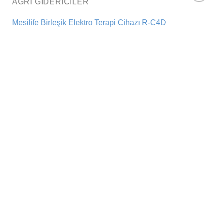
AĞRI GIDERICILER
Add to
wishlist
Mesilife Birleşik Elektro Terapi Cihazı R-C4D