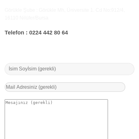
Görükle Şube : Görükle Mh, Üniversite 1. Cd No:912/4,
16110 Nilüfer/Bursa
Telefon :
0224 442 80 64