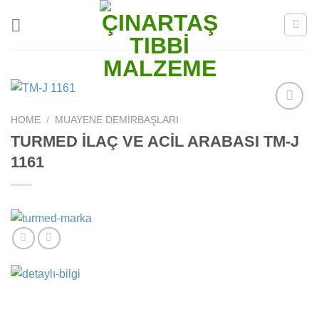
Skip
to
content
HOME
/
MUAYENE DEMIRBAŞLARI
Add to
wishlist
TURMED İLAÇ VE ACİL ARABASI TM-J
1161