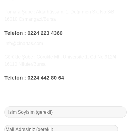
Fomara Şube : Aktarhüssam, 1. Değirmen Sk. No:3/B,
16010 Osmangazi/Bursa
Telefon :
0224 223 4360
info@cinartas.com
Görükle Şube : Görükle Mh, Üniversite 1. Cd No:912/4,
16110 Nilüfer/Bursa
Telefon :
0224 442 80 64