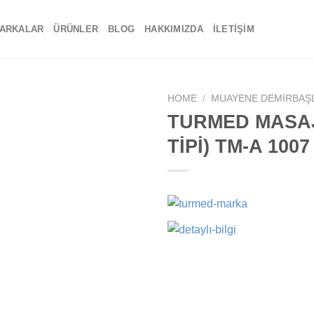
ARKALAR
ÜRÜNLER
BLOG
HAKKIMIZDA
İLETIŞIM
HOME
/
MUAYENE DEMIRBAŞ
TURMED MASAJ
Add to
TİPİ) TM-A 1007
wishlist