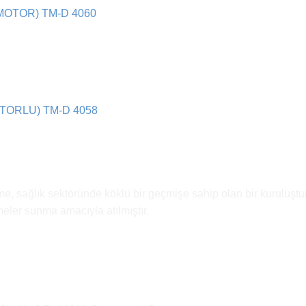
OTOR) TM-D 4060
ORLU) TM-D 4058
e, sağlık sektöründe köklü bir geçmişe sahip olan bir kuruluştur
emeler sunma amacıyla atılmıştır.