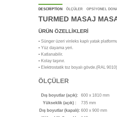
DESCRIPTION
ÖLÇÜLER
OPSİYONEL DON
TURMED MASAJ MASASI
ÜRÜN ÖZELLİKLERİ
• Sünger üzeri vinleks kaplı yatak platform
• Yüz dayama yeri.
• Katlanabilir.
• Kolay taşınır.
• Elektrostatik toz boyalı gövde.(RAL 9010
ÖLÇÜLER
Dış boyutlar (açık):
600 x 1810 mm
Yükseklik (açık) :
735 mm
Dış boyutlar (kapalı):
600 x 900 mm