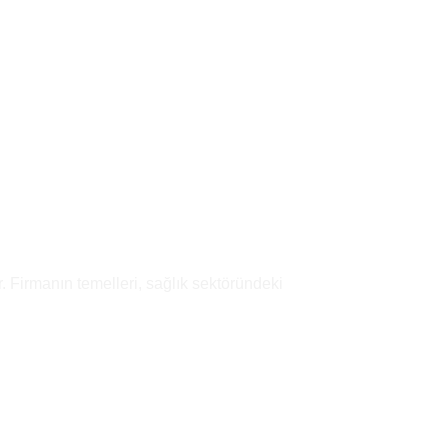
wishlist
Add to
wishlist
. Firmanın temelleri, sağlık sektöründeki