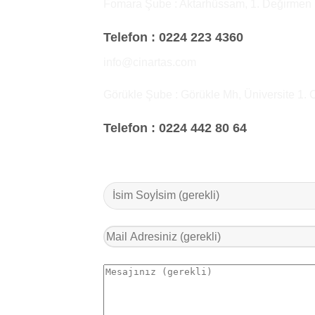
Fomara Şube : Aktarhüssam, 1. Değirmen
Telefon :
0224 223 4360
info@cinartas.com
Görükle Şube : Görükle Mh, Üniversite 1. 
Telefon :
0224 442 80 64