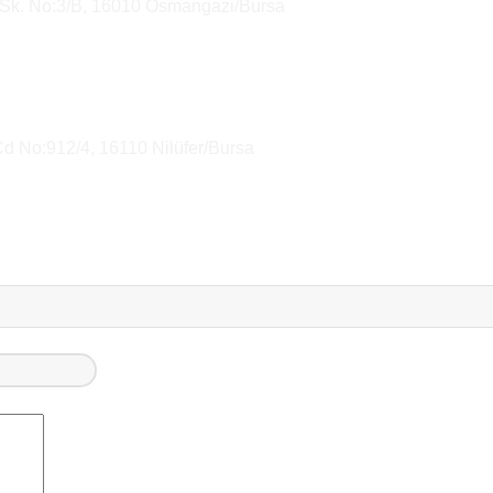
 Sk. No:3/B, 16010 Osmangazi/Bursa
Cd No:912/4, 16110 Nilüfer/Bursa