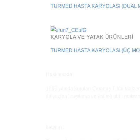
TURMED HASTA KARYOLASI (DUAL M
KARYOLA VE YATAK ÜRÜNLERI
TURMED HASTA KARYOLASI (ÜÇ MOT
Hakkımızda :
1985 yılında kurulan Çınartaş Tıbbi Malzem
ihtiyaçları karşılama ve kaliteli tıbbi malz
İletişim :