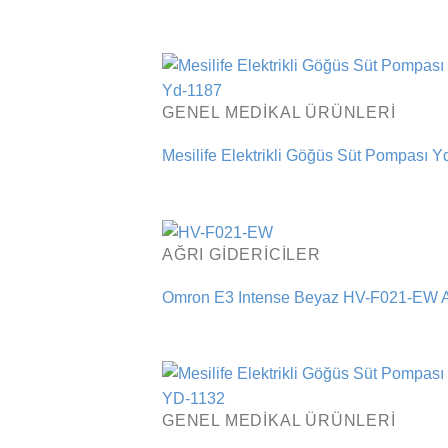
GENEL MEDIKAL ÜRÜNLERI
Mesilife Elektrikli Göğüs Süt Pompası Y
AĞRI GIDERICILER
Omron E3 Intense Beyaz HV-F021-EW Ağ
GENEL MEDIKAL ÜRÜNLERI