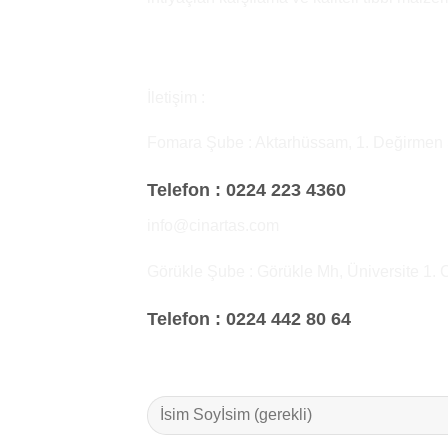
İletişim :
Fomara Şube : Aktarhüssam, 1. Değirmen
Telefon :
0224 223 4360
info@cinartas.com
Görükle Şube : Görükle Mh, Üniversite 1. 
Telefon :
0224 442 80 64