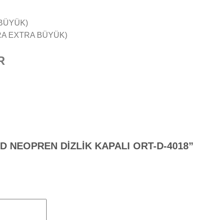
 BÜYÜK)
TRA EXTRA BÜYÜK)
R
RMED NEOPREN DİZLİK KAPALI ORT-D-4018”