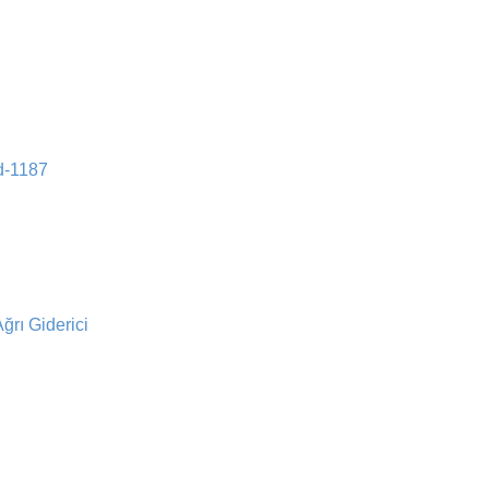
d-1187
rı Giderici