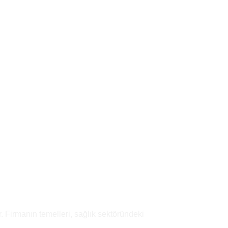
Add to
wishlist
Add to
wishlist
. Firmanın temelleri, sağlık sektöründeki