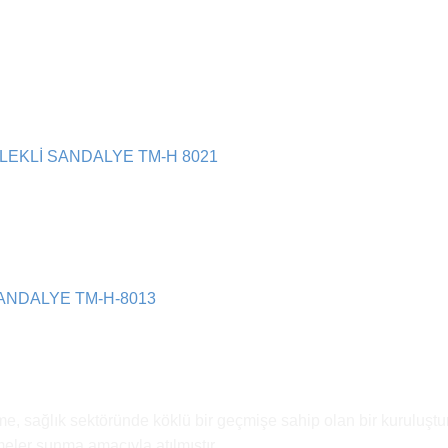
EKLİ SANDALYE TM-H 8021
ANDALYE TM-H-8013
e, sağlık sektöründe köklü bir geçmişe sahip olan bir kuruluştur
emeler sunma amacıyla atılmıştır.