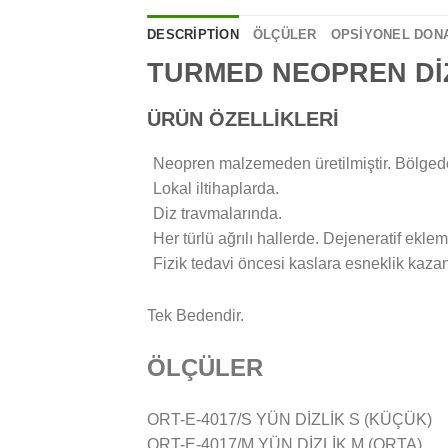
DESCRIPTION
ÖLÇÜLER
OPSİYONEL DON
TURMED NEOPREN DİZ
ÜRÜN ÖZELLİKLERİ
Neopren malzemeden üretilmiştir. Bölgedeki
Lokal iltihaplarda.
Diz travmalarında.
Her türlü ağrılı hallerde. Dejeneratif eklem
Fizik tedavi öncesi kaslara esneklik kazan
Tek Bedendir.
ÖLÇÜLER
ORT-E-4017/S YÜN DİZLİK S (KÜÇÜK)
ORT-E-4017/M YÜN DİZLİK M (ORTA)