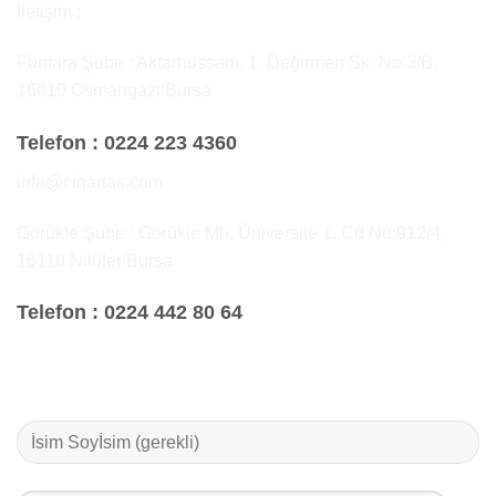
İletişim :
Fomara Şube : Aktarhüssam, 1. Değirmen Sk. No:3/B,
16010 Osmangazi/Bursa
Telefon :
0224 223 4360
info@cinartas.com
Görükle Şube : Görükle Mh, Üniversite 1. Cd No:912/4,
16110 Nilüfer/Bursa
Telefon :
0224 442 80 64