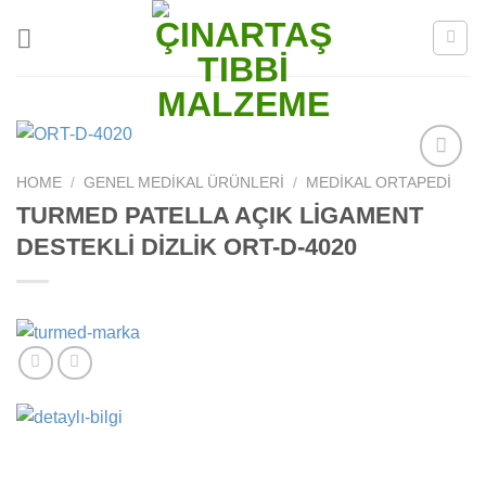
Skip
to
content
HOME
/
GENEL MEDIKAL ÜRÜNLERI
/
MEDIKAL ORTAPEDI
Add to
wishlist
TURMED PATELLA AÇIK LİGAMENT
DESTEKLİ DİZLİK ORT-D-4020