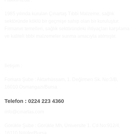
1985 yılında kurulan Çınartaş Tıbbi Malzeme, sağlık
sektöründe köklü bir geçmişe sahip olan bir kuruluştur.
Firmanın temelleri, sağlık sektöründeki ihtiyaçları karşılama
ve kaliteli tıbbi malzemeler sunma amacıyla atılmıştır.
İletişim :
Fomara Şube : Aktarhüssam, 1. Değirmen Sk. No:3/B,
16010 Osmangazi/Bursa
Telefon :
0224 223 4360
info@cinartas.com
Görükle Şube : Görükle Mh, Üniversite 1. Cd No:912/4,
16110 Nilüfer/Bursa