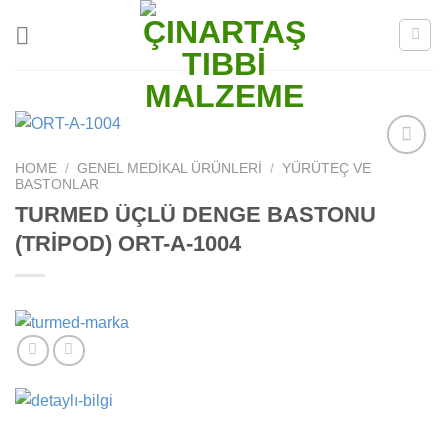
Skip
to
content
HOME
/
GENEL MEDIKAL ÜRÜNLERI
/
YÜRÜTEÇ VE
Add to
BASTONLAR
wishlist
TURMED ÜÇLÜ DENGE BASTONU
(TRİPOD) ORT-A-1004