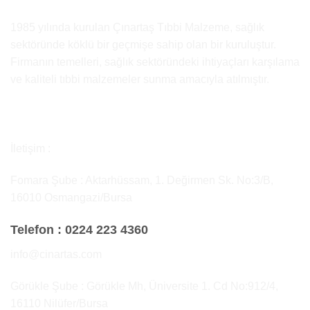
1985 yılında kurulan Çınartaş Tıbbi Malzeme, sağlık
sektöründe köklü bir geçmişe sahip olan bir kuruluştur.
Firmanın temelleri, sağlık sektöründeki ihtiyaçları karşılama
ve kaliteli tıbbi malzemeler sunma amacıyla atılmıştır.
İletişim :
Fomara Şube : Aktarhüssam, 1. Değirmen Sk. No:3/B,
16010 Osmangazi/Bursa
Telefon :
0224 223 4360
info@cinartas.com
Görükle Şube : Görükle Mh, Üniversite 1. Cd No:912/4,
16110 Nilüfer/Bursa