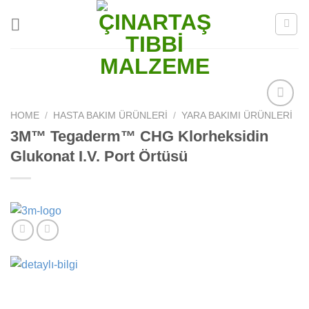
Skip
to
content
HOME
/
HASTA BAKIM ÜRÜNLERI
/
YARA BAKIMI ÜRÜNLERI
Add to
wishlist
3M™ Tegaderm™ CHG Klorheksidin
Glukonat I.V. Port Örtüsü