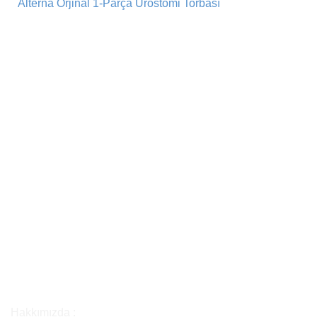
Alterna Orjinal 1-Parça Ürostomi Torbası
Hakkımızda :