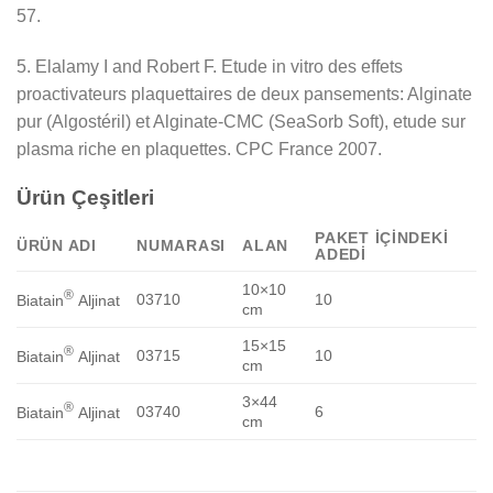
57.
5. Elalamy I and Robert F. Etude in vitro des effets
proactivateurs plaquettaires de deux pansements: Alginate
pur (Algostéril) et Alginate-CMC (SeaSorb Soft), etude sur
plasma riche en plaquettes. CPC France 2007.
Ürün Çeşitleri
PAKET IÇINDEKI
ÜRÜN ADI
NUMARASI
ALAN
ADEDI
10×10
®
03710
10
Biatain
Aljinat
cm
15×15
®
03715
10
Biatain
Aljinat
cm
3×44
®
03740
6
Biatain
Aljinat
cm