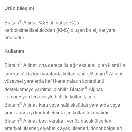
Ürün bileşimi
®
Biatain
Aljinat, %85 aljinat ve %15
karboksimetilselülozdan (KMS) oluşan bir aljinat yara
örtüsüdür.
Kullanım
®
Biatain
Aljinat, orta derece ila ağır eksüdalı olan kısmi ila
®
tam kalınlıkta tüm yaralarda kullanılabilir. Biatain
Aljinat,
yüzeysel yaralarda hafif kanamaların kontrolünü
®
desteklemeye yardımcı olabilir. Biatain
Aljinat,
kompresyon tedavisiyle birlikte kullanılabilir.
®
Biatain
Aljinat, kuru veya hafif eksüdalı yaralarda veya
ağır kanamayı kontrol etmek için kullanılmamalıdır.
®
Biatain
Aljinat, bası yaraları, venöz bacak ülserleri,
arteriyel ülserler, diyabetik ayak ülserleri, donör bölgeleri