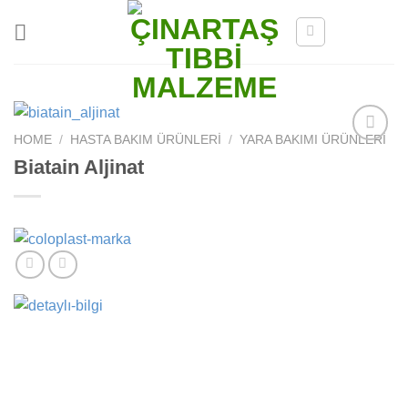
Skip
to
content
HOME
/
HASTA BAKIM ÜRÜNLERI
/
YARA BAKIMI ÜRÜNLERI
Add to
Biatain Aljinat
wishlist