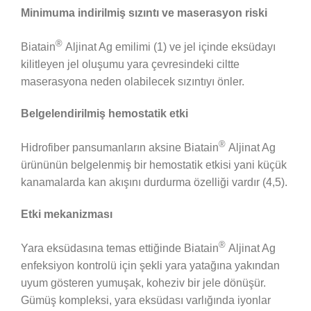
Minimuma indirilmiş sızıntı ve maserasyon riski
®
Biatain
Aljinat Ag emilimi (1) ve jel içinde eksüdayı
kilitleyen jel oluşumu yara çevresindeki ciltte
maserasyona neden olabilecek sızıntıyı önler.
Belgelendirilmiş hemostatik etki
®
Hidrofiber pansumanların aksine Biatain
Aljinat Ag
ürününün belgelenmiş bir hemostatik etkisi yani küçük
kanamalarda kan akışını durdurma özelliği vardır (4,5).
Etki mekanizması
®
Yara eksüdasına temas ettiğinde Biatain
Aljinat Ag
enfeksiyon kontrolü için şekli yara yatağına yakından
uyum gösteren yumuşak, koheziv bir jele dönüşür.
Gümüş kompleksi, yara eksüdası varlığında iyonlar