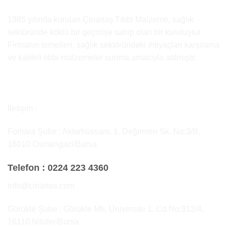
1985 yılında kurulan Çınartaş Tıbbi Malzeme, sağlık
sektöründe köklü bir geçmişe sahip olan bir kuruluştur.
Firmanın temelleri, sağlık sektöründeki ihtiyaçları karşılama
ve kaliteli tıbbi malzemeler sunma amacıyla atılmıştır.
İletişim :
Fomara Şube : Aktarhüssam, 1. Değirmen Sk. No:3/B,
16010 Osmangazi/Bursa
Telefon :
0224 223 4360
info@cinartas.com
Görükle Şube : Görükle Mh, Üniversite 1. Cd No:912/4,
16110 Nilüfer/Bursa