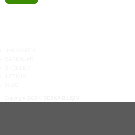
HAKKIMIZDA
MARKALAR
ÜRÜNLER
İLETIŞIM
BLOG
Copyright 2026 ©
DESKA BİLİŞİM