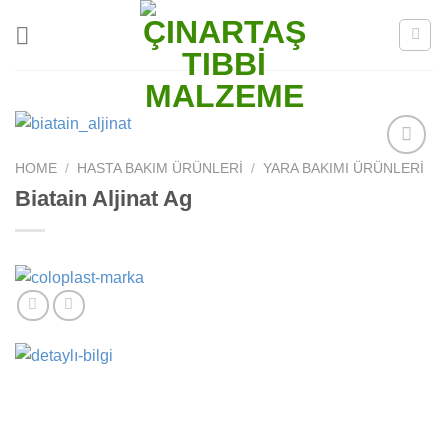
Skip
to
content
HOME
/
HASTA BAKIM ÜRÜNLERI
/
YARA BAKIMI ÜRÜNLERI
Add to
wishlist
Biatain Aljinat Ag