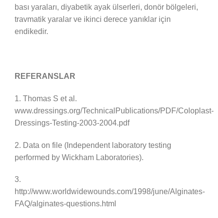
bası yaraları, diyabetik ayak ülserleri, donör bölgeleri,
travmatik yaralar ve ikinci derece yanıklar için
endikedir.
REFERANSLAR
1. Thomas S et al.
www.dressings.org/TechnicalPublications/PDF/Coloplast-
Dressings-Testing-2003-2004.pdf
2. Data on file (Independent laboratory testing
performed by Wickham Laboratories).
3.
http://www.worldwidewounds.com/1998/june/Alginates-
FAQ/alginates-questions.html