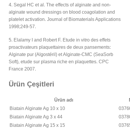
4. Segal HC et al. The effects of alginate and non-
alginate wound dressings on blood coagolation and
platelet activation. Journal of Biomaterials Applications
1998;249-57.
5. Elalamy I and Robert F. Etude in vitro des effets
proactivateurs plaquettaires de deux pansements:
Alginate pur (Algostéril) et Alginate-CMC (SeaSorb
Soft), etude sur plasma riche en plaquettes. CPC
France 2007.
Ürün Çeşitleri
Ürün adı
Biatain Alginate Ag 10 x 10
0376
Biatain Alginate Ag 3 x 44
0378
Biatain Alginate Ag 15 x 15
0376