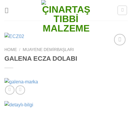
Skip
to
content
HOME
/
MUAYENE DEMIRBAŞLARI
Add to
wishlist
GALENA ECZA DOLABI