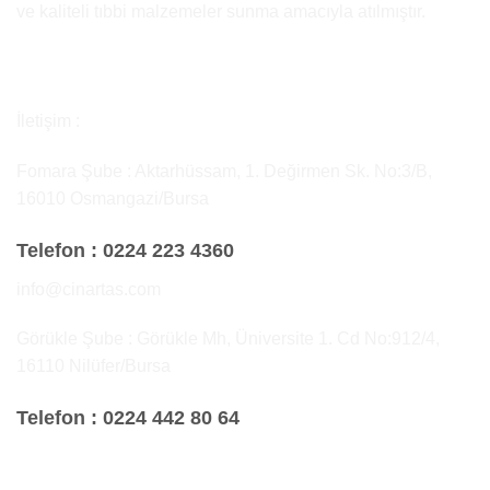
ve kaliteli tıbbi malzemeler sunma amacıyla atılmıştır.
İletişim :
Fomara Şube : Aktarhüssam, 1. Değirmen Sk. No:3/B,
16010 Osmangazi/Bursa
Telefon :
0224 223 4360
info@cinartas.com
Görükle Şube : Görükle Mh, Üniversite 1. Cd No:912/4,
16110 Nilüfer/Bursa
Telefon :
0224 442 80 64