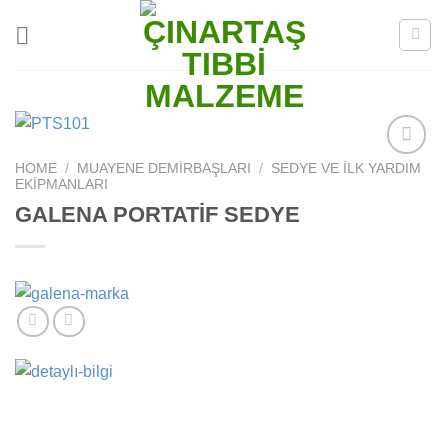
Skip
to
content
HOME
/
MUAYENE DEMIRBAŞLARI
/
SEDYE VE İLK YARDIM
Add to
EKIPMANLARI
wishlist
GALENA PORTATİF SEDYE