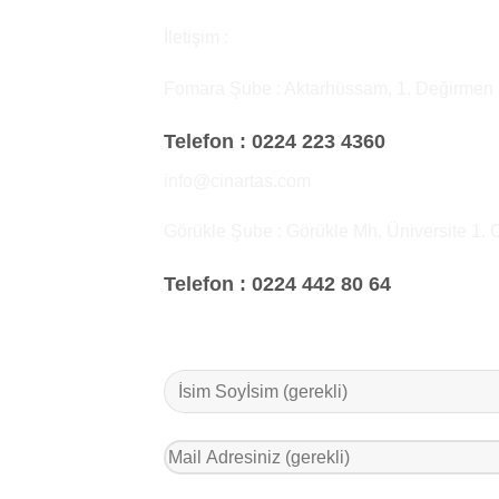
İletişim :
Fomara Şube : Aktarhüssam, 1. Değirmen
Telefon :
0224 223 4360
info@cinartas.com
Görükle Şube : Görükle Mh, Üniversite 1. 
Telefon :
0224 442 80 64