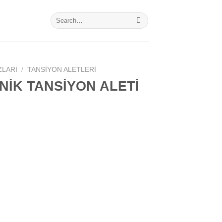
Search
for:
ZLARI
/
TANSIYON ALETLERI
İK TANSİYON ALETİ