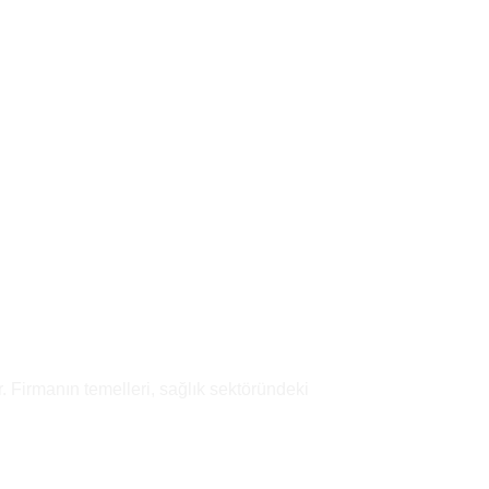
Add to
wishlist
Add to
wishlist
. Firmanın temelleri, sağlık sektöründeki