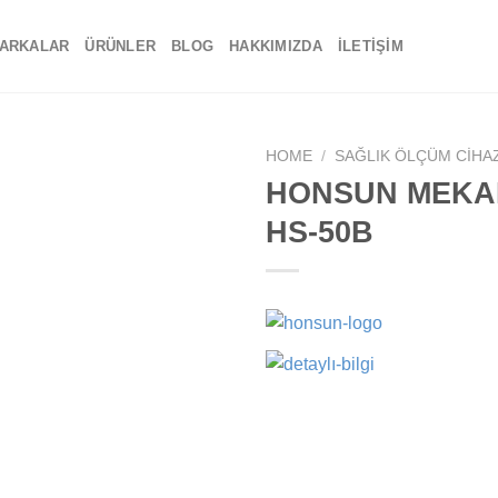
ARKALAR
ÜRÜNLER
BLOG
HAKKIMIZDA
İLETIŞIM
HOME
/
SAĞLIK ÖLÇÜM CIHA
HONSUN MEKAN
Add to
HS-50B
wishlist