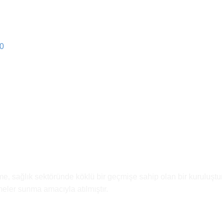
00
e, sağlık sektöründe köklü bir geçmişe sahip olan bir kuruluştur
emeler sunma amacıyla atılmıştır.