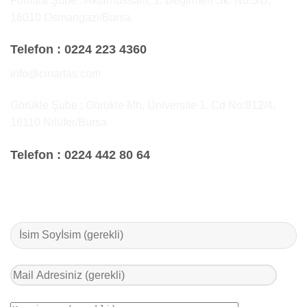
Fomara Şube : Aktarhüssam, 1. Değirmen Sk. No:3/B,
16010 Osmangazi/Bursa
Telefon :
0224 223 4360
info@cinartas.com
Görükle Şube : Görükle Mh, Üniversite 1. Cd No:912/4,
16110 Nilüfer/Bursa
Telefon :
0224 442 80 64