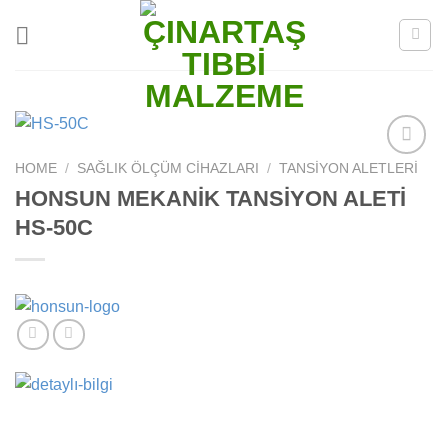
Skip
to
content
HOME
/
SAĞLIK ÖLÇÜM CIHAZLARI
/
TANSIYON ALETLERI
Add to
wishlist
HONSUN MEKANİK TANSİYON ALETİ
HS-50C