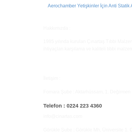
Aerochamber Yetişkinler İçin Anti Statik Ağ
Hakkımızda :
1985 yılında kurulan Çınartaş Tıbbi Malzem
ihtiyaçları karşılama ve kaliteli tıbbi malz
İletişim :
Fomara Şube : Aktarhüssam, 1. Değirmen
Telefon :
0224 223 4360
info@cinartas.com
Görükle Şube : Görükle Mh, Üniversite 1. 