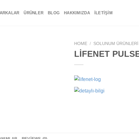
ARKALAR
ÜRÜNLER
BLOG
HAKKIMIZDA
İLETIŞIM
HOME
/
SOLUNUM ÜRÜNLERI
LİFENET PULSE
Add to
wishlist
ANIMLAR
REVIEWS (0)