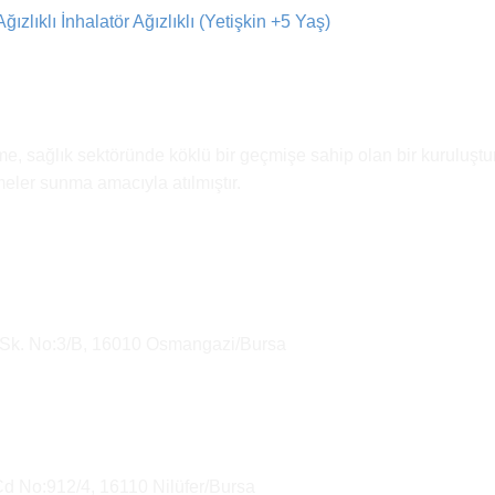
ızlıklı İnhalatör Ağızlıklı (Yetişkin +5 Yaş)
e, sağlık sektöründe köklü bir geçmişe sahip olan bir kuruluştur
emeler sunma amacıyla atılmıştır.
 Sk. No:3/B, 16010 Osmangazi/Bursa
Cd No:912/4, 16110 Nilüfer/Bursa