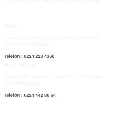
ve kaliteli tıbbi malzemeler sunma amacıyla atılmıştır.
İletişim :
Fomara Şube : Aktarhüssam, 1. Değirmen Sk. No:3/B,
16010 Osmangazi/Bursa
Telefon :
0224 223 4360
info@cinartas.com
Görükle Şube : Görükle Mh, Üniversite 1. Cd No:912/4,
16110 Nilüfer/Bursa
Telefon :
0224 442 80 64