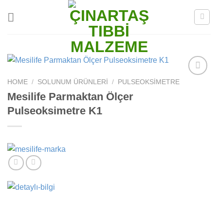
Skip
to
content
HOME
/
SOLUNUM ÜRÜNLERI
/
PULSEOKSIMETRE
Add to
wishlist
Mesilife Parmaktan Ölçer
Pulseoksimetre K1